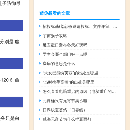
的鞋子防御最
猜你想看的文章
招投标基础流程(邀请投标、文件评审、合同签订、验收和支付)
宇宙猴子攻略
分别是:魔
延安壶口瀑布冬天好玩吗
学生会哪个部门好一点呢
癃病的意思是什么
“大女已能绣芙蓉”的出处是哪里
20 6. 命
“当时携手高楼”的出处是哪里
怎么查看电脑重启的原因（电脑重启的原因）
元宵桶只有元宵节卖么嘛
日界线夏茗悠（日界线）
装备只是白
威海元宵节为什么捏豆面灯