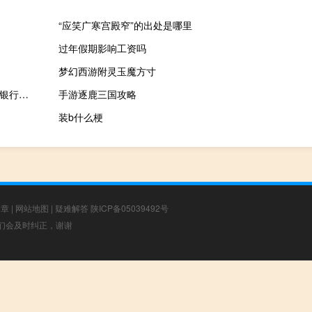
“应笑广寒宫殿窄”的出处是哪里
过年假期影响工资吗
梦幻西游附灵玉魔方寸
银行股缓步攀升瑞丰银行涨近2%中信银行、中国银行涨近1%工商银行、民生银行频现大单托底
手游逐鹿三国攻略
装b什么梗
文章
|
网站地图
|
疑难解答
陕ICP备05039492号
，我们会及时纠正，谢谢