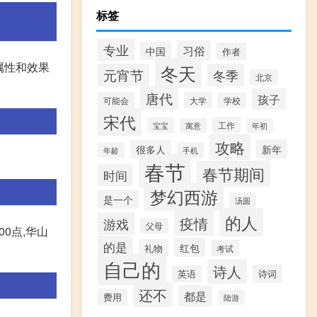
标签
专业
习俗
中国
作者
属性和效果
冬天
元宵节
冬季
北京
唐代
孩子
可能会
大学
学校
宋代
工作
宝宝
寓意
年初
攻略
新年
很多人
年龄
手机
春节
春节期间
时间
梦幻西游
是一个
汤圆
的人
疫情
游戏
父母
0点,华山
的是
红包
礼物
考试
自己的
诗人
诗词
英语
还不
都是
费用
陆游