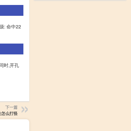
0级: 命中22
同时,开孔
下一篇
关怎么打怪