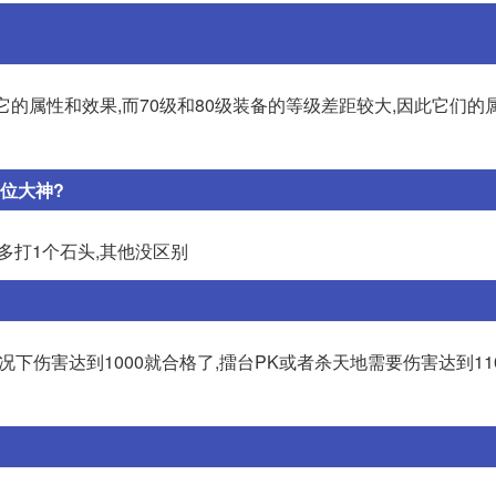
了它的属性和效果,而70级和80级装备的等级差距较大,因此它们的
位大神?
以多打1个石头,其他没区别
况下伤害达到1000就合格了,擂台PK或者杀天地需要伤害达到110