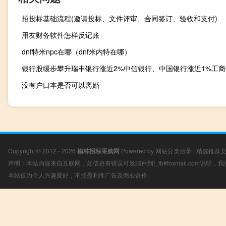
招投标基础流程(邀请投标、文件评审、合同签订、验收和支付)
用友财务软件怎样反记账
dnf特米npc在哪（dnf米内特在哪）
没有户口本是否可以离婚
Copyright © 2012 - 2026
榆林招标采购网
Powered by
网站分类目录
|
精选推荐
声明：本站内容来自互联网，如信息有错误可发邮件到f_fb#foxmail.com说明
本站仅为个人兴趣爱好，不接盈利性广告及商业合作