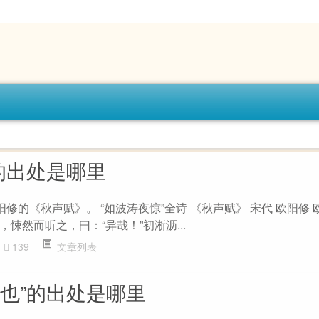
的出处是哪里
阳修的《秋声赋》。 “如波涛夜惊”全诗 《秋声赋》 宋代 欧阳修
悚然而听之，曰：“异哉！”初淅沥...
139
文章列表
射也”的出处是哪里