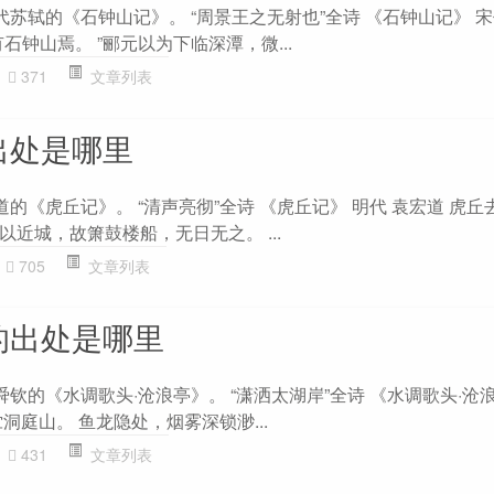
代苏轼的《石钟山记》。 “周景王之无射也”全诗 《石钟山记》 宋
石钟山焉。 ”郦元以为下临深潭，微...
371
文章列表
出处是哪里
道的《虎丘记》。 “清声亮彻”全诗 《虎丘记》 明代 袁宏道 虎
近城，故箫鼓楼船，无日无之。 ...
705
文章列表
的出处是哪里
舜钦的《水调歌头·沧浪亭》。 “潇洒太湖岸”全诗 《水调歌头·沧
洞庭山。 鱼龙隐处，烟雾深锁渺...
431
文章列表