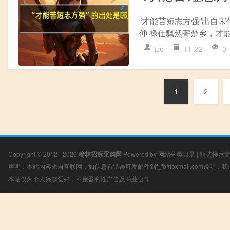
“才能苦短志方强”出自宋
仲 禄仕飘然寄楚乡，才能
jzc
11-22
0
1
2
Copyright © 2012 - 2026
榆林招标采购网
Powered by
网站分类目录
|
精选推荐
声明：本站内容来自互联网，如信息有错误可发邮件到f_fb#foxmail.com说明
本站仅为个人兴趣爱好，不接盈利性广告及商业合作