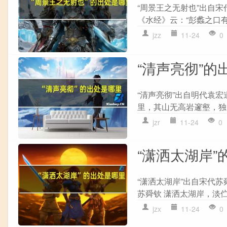
“周景王之无射也”出自宋
《水经》云：“彭蠡之口有
jzz
11-24
0
“清声亮彻”的
“清声亮彻”出自明代袁宏
里，其山无高岩邃壑，独以
jzr
11-24
0
“潇洒太湖岸”
“潇洒太湖岸”出自宋代苏
苏舜钦 潇洒太湖岸，淡伫
jzx
11-24
0