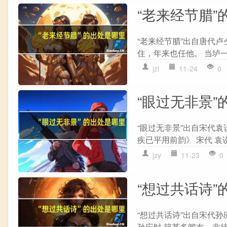
“老来经节腊”
“老来经节腊”出自唐代卢
住，年来也任他。 当垆一
jzl
11-24
0
“眼过无非景”
“眼过无非景”出自宋代袁
疾已平用前韵》 宋代 袁说
jzy
11-23
0
“想过共话诗”
“想过共话诗”出自宋代孙
孙应时 籍甚多闻友，非徒