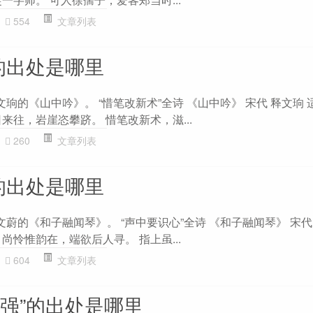
554
文章列表
的出处是哪里
文珦的《山中吟》。 “惜笔改新术”全诗 《山中吟》 宋代 释文珦 
来往，岩崖恣攀跻。 惜笔改新术，滋...
260
文章列表
的出处是哪里
文蔚的《和子融闻琴》。 “声中要识心”全诗 《和子融闻琴》 宋代
尚怜惟韵在，端欲后人寻。 指上虽...
604
文章列表
方强”的出处是哪里