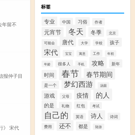
标签
专业
习俗
中国
作者
去年留不
冬天
元宵节
冬季
北京
唐代
孩子
可能会
大学
学校
宋代
工作
宝宝
寓意
年初
攻略
新年
很多人
年龄
手机
春节
春节期间
时间
家信报仲子目
梦幻西游
是一个
汤圆
的人
疫情
游戏
父母
的是
红包
礼物
考试
自己的
诗人
诗词
英语
还不
都是
费用
行》 宋代
陆游