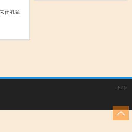
宋代 孔武
小男孩