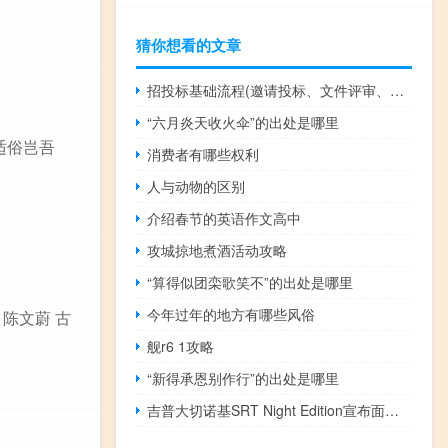
猜你想看的文章
招投标基础流程(邀请投标、文件评审、合同签订、验收和支付)
“六月炎天收火伞”的出处是哪里
适俗岂吾
消费者有哪些权利
人与动物的区别
介绍春节的英语作文高中
攻城掠地煮酒活动攻略
“算得似团栾歌笑不”的出处是哪里
今年过年的地方有哪些风俗
 陈文蔚 古
舰r6 1攻略
“新得承恩别作行”的出处是哪里
吉普大切诺基SRT Night Edition宣布面向澳大利亚