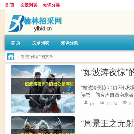
首 页
文章列表
知识分类
首 页
文章列表
知识分类
>
有关“作者”的文章
“如波涛夜惊”
“如波涛夜惊”出自宋代欧
读书，闻有声自西南来者，
jzr
11-24
0
“周景王之无