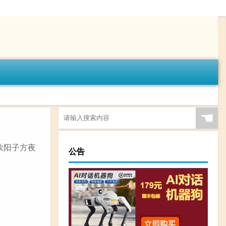
☚
 欧阳子方夜
公告