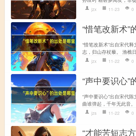
jzx
11-23
0
“惜笔改新术”
“惜笔改新术”出自宋代释
志，归山存杖藜。 渔樵日
jzx
11-22
0
“声中要识心”
“声中要识心”出自宋代陈
曲谁弹起，千年无此音。 
jzs
11-22
0
“才能苦短志