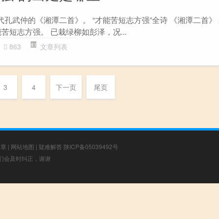
代孔武仲的《湘潭二首》。 “才能苦短志方强”全诗 《湘潭二首》 
苦短志方强。 已栽绿柳如彭泽，况...
863
文章列表
3
4
下一页
尾页
文章
|
网站地图
|
疑难解答
陕ICP备05039492号
，我们会及时纠正，谢谢