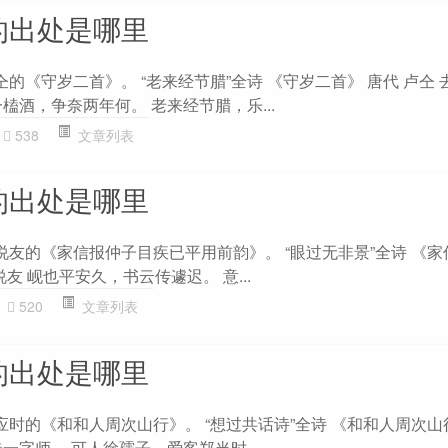
的出处是哪里
仝的《守岁二首》。 “老来经节腊”全诗 《守岁二首》 唐代 卢仝 
榼酒，争奈两年何。 老来经节腊，乐...
538
文章列表
的出处是哪里
说友的《家信报仲子目疾已平用前韵》。 “眼过无非景”全诗 《
友 岘也平安久，书云传遽迟。 意...
520
文章列表
的出处是哪里
应时的《和和人周次山行》。 “想过共话诗”全诗 《和和人周次山
一字师。 可人徐孺子，爱客郑当时...