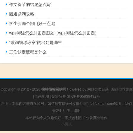
作文春节的结尾怎么写
困难鼎湖攻略
学生会哪个部门好一点呢
wps脚注怎么加圆圈图文（wps脚注怎么加圆圈）
“歌词细琢琼章”的出处是哪里
工伤认定流程是什么
Copyright © 2012 - 2026
榆林招标采购网
Powered by
网站分类目录
|
精选推荐文章
|
网站地图
|
疑难解答
陕ICP备05039492号
声明：本站内容来自互联网，如信息有错误可发邮件到f_fb#foxmail.com说明，我们
会及时纠正，谢谢
本站仅为个人兴趣爱好，不接盈利性广告及商业合作
小男孩