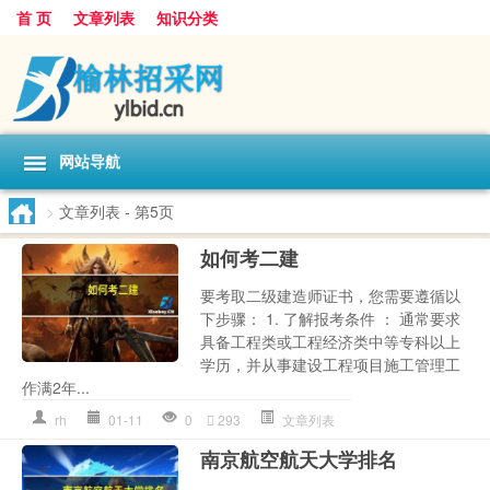
首 页
文章列表
知识分类
网站导航
>
文章列表
- 第5页
如何考二建
要考取二级建造师证书，您需要遵循以
下步骤： 1. 了解报考条件 ： 通常要求
具备工程类或工程经济类中等专科以上
学历，并从事建设工程项目施工管理工
作满2年...
rh
01-11
0
293
文章列表
南京航空航天大学排名