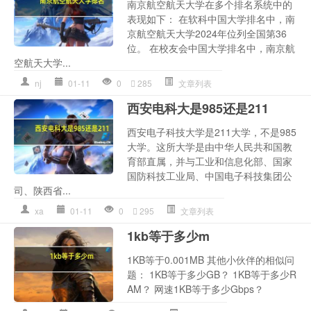
南京航空航天大学在多个排名系统中的
表现如下： 在软科中国大学排名中，南
京航空航天大学2024年位列全国第36
位。 在校友会中国大学排名中，南京航
空航天大学...
nj
01-11
0
285
文章列表
西安电科大是985还是211
西安电子科技大学是211大学，不是985
大学。这所大学是由中华人民共和国教
育部直属，并与工业和信息化部、国家
国防科技工业局、中国电子科技集团公
司、陕西省...
xa
01-11
0
295
文章列表
1kb等于多少m
1KB等于0.001MB 其他小伙伴的相似问
题： 1KB等于多少GB？ 1KB等于多少R
AM？ 网速1KB等于多少Gbps？