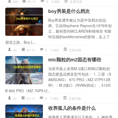
bid
01-11
0
868
文章列表
boy男装是什么档次
Boy男装通常被认为是中高档次的品
牌。它由Stephane Raynor在1976年创
立，最初受到MCLAREN和维维安·韦斯
特伍德的seditionaries的影响，走上了
朋克之路。Boy L...
bo
01-11
0
402
文章列表
mlc颗粒的m2固态有哪些
当前市面上采用M.2接口和MLC颗粒的
固态硬盘品牌及型号包括： 1. 三星（S
AMSUNG） 970 PRO（MZ-V7P512B
W）：M.2接口（NVMe协议），512G
B 860 PRO（MZ-76P512...
ml
01-11
0
380
文章列表
收养孤儿的条件是什么
领养孤儿需要满足以下条件： 1. 被收养