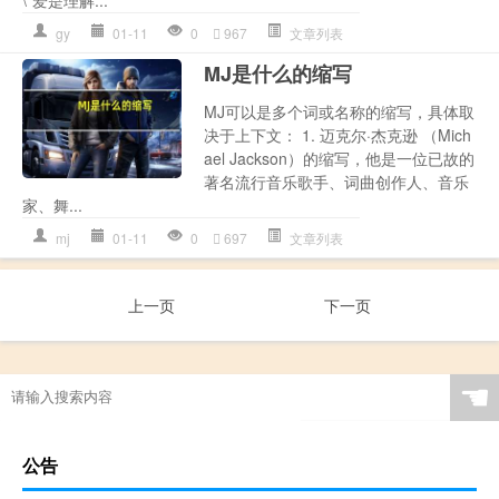
gy
01-11
0
967
文章列表
MJ是什么的缩写
MJ可以是多个词或名称的缩写，具体取
决于上下文： 1. 迈克尔·杰克逊 （Mich
ael Jackson）的缩写，他是一位已故的
著名流行音乐歌手、词曲创作人、音乐
家、舞...
mj
01-11
0
697
文章列表
上一页
下一页
☚
公告