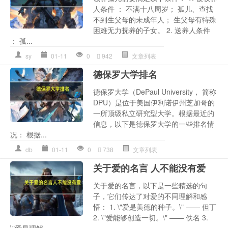
人条件 ： 不满十八周岁； 孤儿、查找
不到生父母的未成年人； 生父母有特殊
困难无力抚养的子女。 2. 送养人条件
： 孤...
sy
01-11
0
942
文章列表
德保罗大学排名
德保罗大学（DePaul University， 简称
DPU）是位于美国伊利诺伊州芝加哥的
一所顶级私立研究型大学。根据最近的
信息，以下是德保罗大学的一些排名情
况： 根据...
db
01-11
0
738
文章列表
关于爱的名言 人不能没有爱
关于爱的名言，以下是一些精选的句
子，它们传达了对爱的不同理解和感
悟： 1. \"爱是美德的种子。\" —— 但丁
2. \"爱能够创造一切。\" —— 佚名 3.
\"爱是理解...