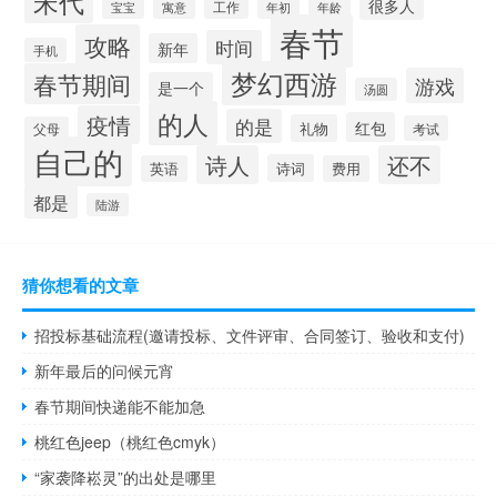
宋代
很多人
工作
宝宝
年龄
寓意
年初
春节
攻略
时间
新年
手机
梦幻西游
春节期间
游戏
是一个
汤圆
的人
疫情
的是
红包
礼物
考试
父母
自己的
诗人
还不
诗词
英语
费用
都是
陆游
猜你想看的文章
招投标基础流程(邀请投标、文件评审、合同签订、验收和支付)
新年最后的问候元宵
春节期间快递能不能加急
桃红色jeep（桃红色cmyk）
“家袭降崧灵”的出处是哪里