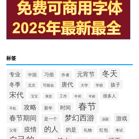
标签
冬天
专业
元宵节
习俗
中国
作者
唐代
冬季
孩子
可能会
大学
北京
学校
宋代
很多人
工作
宝宝
年龄
寓意
年初
春节
攻略
时间
新年
手机
梦幻西游
春节期间
游戏
是一个
汤圆
的人
疫情
的是
红包
礼物
考试
父母