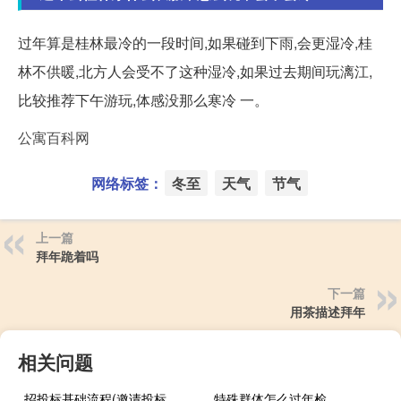
过年算是桂林最冷的一段时间,如果碰到下雨,会更湿冷,桂
林不供暖,北方人会受不了这种湿冷,如果过去期间玩漓江,
比较推荐下午游玩,体感没那么寒冷 一。
公寓百科网
网络标签：
冬至
天气
节气
上一篇
拜年跪着吗
下一篇
用茶描述拜年
相关问题
招投标基础流程(邀请投标、文件评审、合同签订、验收和支付)
特殊群体怎么过年检