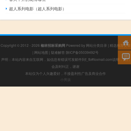
超人系列电影（超人系列电影）
Copyright © 2012 - 2026
榆林招标采购网
Powered by
网站分类目录
|
精选推荐文章
|
网站地图
|
疑难解答
陕ICP备05039492号
声明：本站内容来自互联网，如信息有错误可发邮件到f_fb#foxmail.com说明，我们
会及时纠正，谢谢
本站仅为个人兴趣爱好，不接盈利性广告及商业合作
小男孩