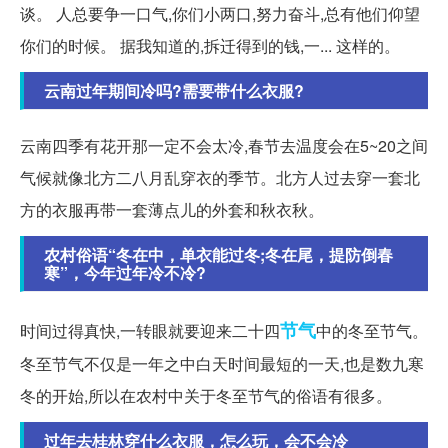
谈。 人总要争一口气,你们小两口,努力奋斗,总有他们仰望
你们的时候。 据我知道的,拆迁得到的钱,一... 这样的。
云南过年期间冷吗?需要带什么衣服?
云南四季有花开那一定不会太冷,春节去温度会在5~20之间
气候就像北方二八月乱穿衣的季节。北方人过去穿一套北
方的衣服再带一套薄点儿的外套和秋衣秋。
农村俗语“冬在中，单衣能过冬;冬在尾，提防倒春
寒”，今年过年冷不冷?
节气
时间过得真快,一转眼就要迎来二十四
中的冬至节气。
冬至节气不仅是一年之中白天时间最短的一天,也是数九寒
冬的开始,所以在农村中关于冬至节气的俗语有很多。
过年去桂林穿什么衣服，怎么玩，会不会冷