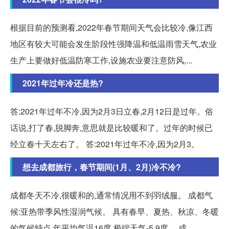
根据目前的预测看,2022年春节期间天气会比较冷,像江西
地区有较大可能会发生阶段性强降温和低温雨雪天气,农业
生产上要做好低温防寒工作,设施农业要注意防风,...
2021年过年冷还是热?
答:2021年过年不冷,因为2月3日立春,2月12日是过年。俗
话说,打了春,脱脚奔,意思就是比较暖和了。过年的时候已
经立春十天左右了。 答:2021年过年不冷,因为2月3。
想去成都旅行，春节期间(1月、2月)冷不冷?
成都冬天不冷,很暖和的,通常情况用不到羽绒服。 成都气
候:亚热带季风性湿润气候。 具有春早、夏热、秋凉、冬暖
的气候特点,年平均气温16度,极端天气-5.9度,... 成。