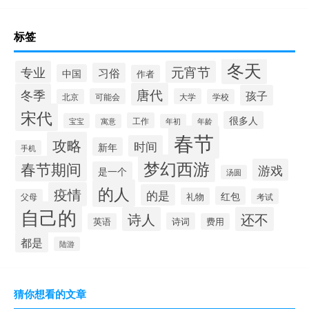
标签
冬天
专业
元宵节
习俗
中国
作者
唐代
冬季
孩子
可能会
大学
北京
学校
宋代
很多人
工作
宝宝
年龄
寓意
年初
春节
攻略
时间
新年
手机
梦幻西游
春节期间
游戏
是一个
汤圆
的人
疫情
的是
红包
礼物
考试
父母
自己的
诗人
还不
诗词
英语
费用
都是
陆游
猜你想看的文章