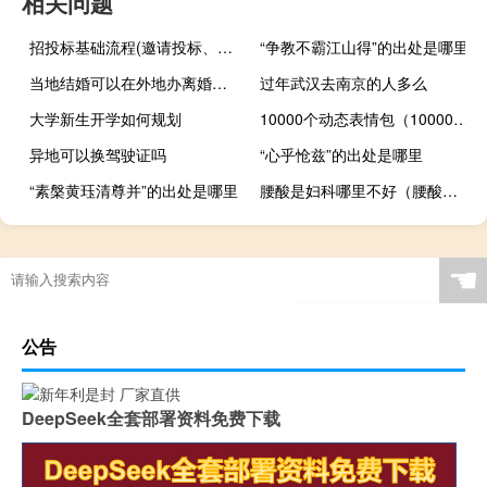
相关问题
招投标基础流程(邀请投标、文件评审、合同签订、验收和支付)
“争教不霸江山得”的出处是哪里
当地结婚可以在外地办离婚手续吗
过年武汉去南京的人多么
大学新生开学如何规划
10000个动态表情包（10000gd测速）
异地可以换驾驶证吗
“心乎怆兹”的出处是哪里
“素槃黄珏清尊并”的出处是哪里
腰酸是妇科哪里不好（腰酸是妇科病吗）
联合国安理会将再次召开紧急会议讨论巴以冲突问题
☚
公告
DeepSeek全套部署资料免费下载