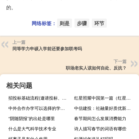
的。
网络标签：
则是
步骤
环节
上一篇
同等学力申硕入学前还要参加联考吗
下一篇
职场老实人该如何自处、反抗？
相关问题
招投标基础流程(邀请投标、文件评审、合同签订、验收和支付)
红星照耀中国第一篇（红星照耀中国第一篇读后感）
中外合作办学可以选择的学校都是比较好的院校
中信建投：社融量好质优新常态利好银行板块Beta行情
“阴随阴报”的出处是哪里
春节期间怎么发展消费能力
什么是大气科学技术专业
诗人描写春节的词语有哪些
钙离子具有什么作用
红酒过年送礼好吗吗