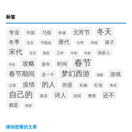
标签
冬天
专业
元宵节
习俗
中国
作者
唐代
冬季
孩子
可能会
大学
北京
学校
宋代
很多人
工作
宝宝
年龄
寓意
年初
春节
攻略
时间
新年
手机
梦幻西游
春节期间
游戏
是一个
汤圆
的人
疫情
的是
红包
礼物
考试
父母
自己的
诗人
还不
诗词
英语
费用
都是
陆游
猜你想看的文章