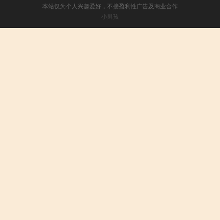
本站仅为个人兴趣爱好，不接盈利性广告及商业合作
小男孩