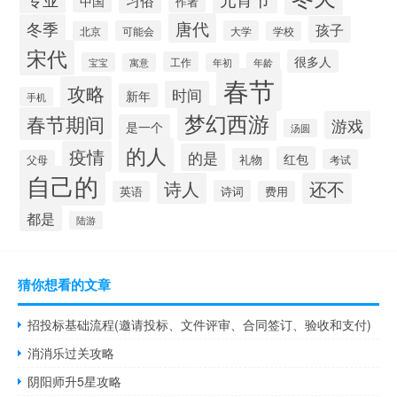
习俗
中国
作者
唐代
冬季
孩子
可能会
大学
北京
学校
宋代
很多人
工作
宝宝
年龄
寓意
年初
春节
攻略
时间
新年
手机
梦幻西游
春节期间
游戏
是一个
汤圆
的人
疫情
的是
红包
礼物
考试
父母
自己的
诗人
还不
诗词
英语
费用
都是
陆游
猜你想看的文章
招投标基础流程(邀请投标、文件评审、合同签订、验收和支付)
消消乐过关攻略
阴阳师升5星攻略