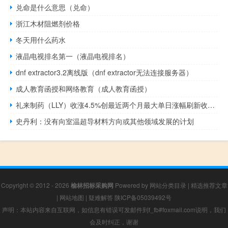
兑命是什么意思（兑命）
浙江木材阻燃剂价格
冬天用什么药水
液晶电视排名第一（液晶电视排名）
dnf extractor3.2离线版（dnf extractor无法连接服务器）
成人教育函授和网络教育（成人教育函授）
礼来制药（LLY）收涨4.5%创最近两个月最大单日涨幅刷新收盘历史新高
史丹利：没有向室温超导材料方向或其他领域发展的计划
Copyright © 2012 - 2026
榆林招标采购网
Powered by
网站分类目录
|
精选推荐文章
|
网站地图
|
疑难解答
陕ICP备05039492号
声明：本站内容来自互联网，如信息有错误可发邮件到f_fb#foxmail.com说明，我们
会及时纠正，谢谢