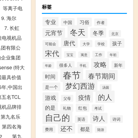
标签
尔 等离子电
 9. 海尔
专业
习俗
中国
作者
 7. 长虹
冬天
元宵节
冬季
北京
十佳电视机品
唐代
孩子
可能会
大学
学校
集团有限公
宋代
工作
宝宝
寓意
年初
大的企业集团
攻略
新年
很多人
年龄
手机
se (特大
春节
春节期间
时间
国最具价值
梦幻西游
是一个
5年,中国出
汤圆
的人
疫情
游戏
五名TCL
父母
机品牌排
的是
红包
礼物
考试
自己的
第九名乐
诗人
诗词
英语
 第四名海
还不
都是
费用
陆游
电视2 第九