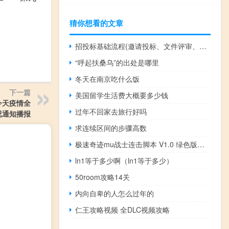
猜你想看的文章
招投标基础流程(邀请投标、文件评审、合同签订、验收和支付)
“呼起扶桑乌”的出处是哪里
冬天在南京吃什么饭
下一篇
美国留学生活费大概要多少钱
/今天疫情全
过年不回家去旅行好吗
况通知播报
求连续区间的步骤高数
极速奇迹mu战士连击脚本 V1.0 绿色版（极速奇迹mu战士连击脚本 V1.0 绿色版功能简介）
ln1等于多少啊（ln1等于多少）
50room攻略14关
内向自卑的人怎么过年的
仁王攻略视频 全DLC视频攻略