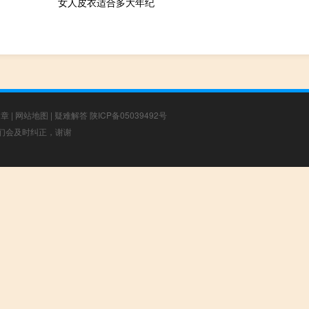
女人皮衣适合多大年纪
文章
|
网站地图
|
疑难解答
陕ICP备05039492号
，我们会及时纠正，谢谢