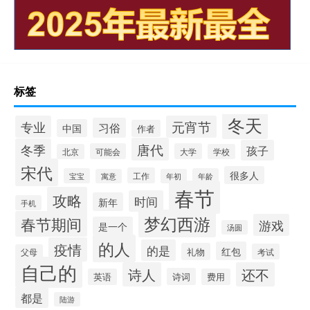
标签
冬天
专业
元宵节
习俗
中国
作者
唐代
冬季
孩子
可能会
大学
北京
学校
宋代
很多人
工作
宝宝
年龄
寓意
年初
春节
攻略
时间
新年
手机
梦幻西游
春节期间
游戏
是一个
汤圆
的人
疫情
的是
红包
礼物
考试
父母
自己的
诗人
还不
诗词
英语
费用
都是
陆游