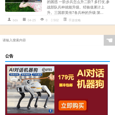
的困惑 一阶步兵怎么升二阶? 多打仗,参
战部队兵种就能升级。经验值累计上
升。三国群英传7各兵种的升级:第...
bdx
04-25
0
502
手游攻略
☚
公告