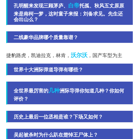
白帝
孔明醒来发现三顾茅庐、
托孤、秋风五丈原原
来是南柯一梦，这时童子来报：刘备求见。先生还
会出山么？
二线豪华品牌哪个质量靠谱？
沃尔沃
捷豹路虎，凯迪拉克，林肯，
，国产车型为主
世界十大洲际弹道导弹有哪些？
几种
全世界最厉害的
洲际导弹你知道几种？你如何
评价？
历史上最后一位丞相是谁？下场又如何？
吴起被杀时为什么趴在楚悼王尸体上？