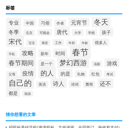
标签
冬天
专业
元宵节
习俗
中国
作者
唐代
冬季
孩子
可能会
大学
北京
学校
宋代
很多人
工作
宝宝
年龄
寓意
年初
春节
攻略
时间
新年
手机
梦幻西游
春节期间
游戏
是一个
汤圆
的人
疫情
的是
红包
礼物
考试
父母
自己的
诗人
还不
诗词
英语
费用
都是
陆游
猜你想看的文章
招投标基础流程(邀请投标、文件评审、合同签订、验收和支付)