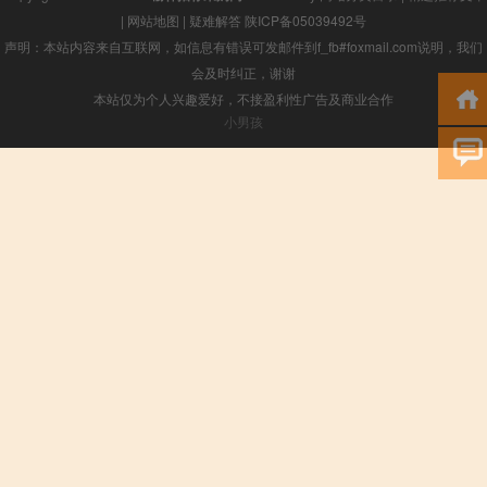
|
网站地图
|
疑难解答
陕ICP备05039492号
声明：本站内容来自互联网，如信息有错误可发邮件到f_fb#foxmail.com说明，我们
会及时纠正，谢谢
本站仅为个人兴趣爱好，不接盈利性广告及商业合作
小男孩