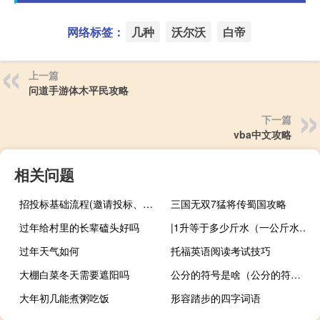
网络标签：
几种
沃尔沃
白帝
上一篇
问道手游体木平民攻略
下一篇
vba中文攻略
相关问题
招投标基础流程(邀请投标、文件评审、合同签订、验收和支付)
三国无双7猛将传蜀国攻略
过年给村里的长辈磕头好吗
|1升等于多少斤水（一公斤水等于多少升）
过年天气如何
托福英语阅读考试技巧
大棚白菜冬天需要遮阳吗
公分的符号是啥（公分的符号）
大年初几能煮粥吃饭
形容踏步的四字词语