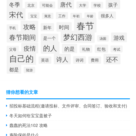
唐代
冬季
孩子
可能会
大学
北京
学校
宋代
很多人
工作
宝宝
年龄
寓意
年初
春节
攻略
时间
新年
手机
梦幻西游
春节期间
游戏
是一个
汤圆
的人
疫情
的是
红包
礼物
考试
父母
自己的
诗人
还不
诗词
英语
费用
都是
陆游
猜你想看的文章
招投标基础流程(邀请投标、文件评审、合同签订、验收和支付)
冬天如何给宝宝盖被子
蠢蠢的死法102 攻略
寿险保的是什么