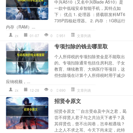
中兴A510（又名中兴Blade A510）是
一款中低端安卓智能手机，其特点如
下： 优点 1. 处理器 ：搭载联发科MT6
735P四核处理器。 2. 内存 ：1GB运行
内存（RAM）...
zx
01-07
0
951
文章列表
专项扣除的钱去哪里取
个人所得税的专项扣除资金是不能取出
的。专项扣除通常包括住房利息、子女
教育、继续教育、大病医疗等项目，这
些扣除项在计算个人所得税时用于减少
应纳税额，...
zx
12-28
0
690
文章列表
招贤令原文
招贤令原文 ```自古受命及中兴之君，曷
尝不得贤人君子与之共治天下者乎？及
其得贤也，曾不出闾巷，岂幸相遇哉？
上之人不求之耳。今天下尚未定，此特