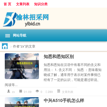
首 页
文章列表
知识分类
网站导航
>
作者“zx”的文章
知悉和悉知区别
知悉和悉知在汉语中有着不同的含义和
用法： 1. 含义不同 ： 知悉 ：意味着知
晓或了解，通常用于表示对某件事情已
经有了一定的认识，可能是通过听说、
阅读等...
zx
01-09
0
289
文章列表
中兴A510手机怎么样