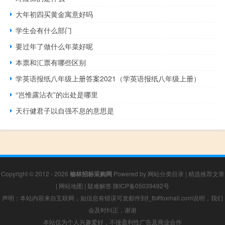
大年初四买黄金寓意好吗
学生会有什么部门
要过年了做什么年菜好呢
本票和汇票有哪些区别
学英语报纸八年级上册答案2021（学英语报纸八年级上册）
“岂惟露沾衣”的出处是哪里
天行健君子以自强不息的意思是
Copyright © 2012 - 2026
榆林招标采购网
Powered by
网站分类目录
|
精选推荐文章
|
网站地图
|
疑难解答
陕ICP备05039492号
声明：本站内容来自互联网，如信息有错误可发邮件到f_fb#foxmail.com说明，我们
会及时纠正，谢谢
本站仅为个人兴趣爱好，不接盈利性广告及商业合作