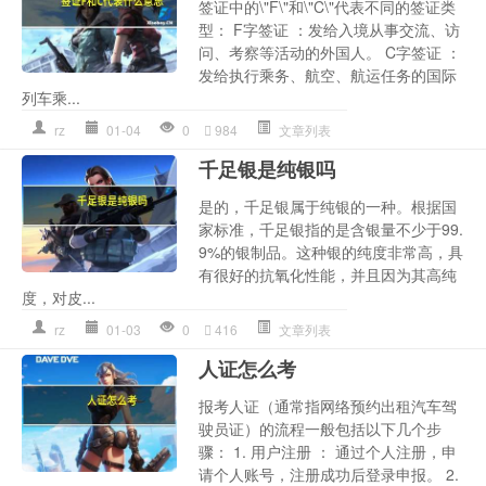
签证中的\"F\"和\"C\"代表不同的签证类
型： F字签证 ：发给入境从事交流、访
问、考察等活动的外国人。 C字签证 ：
发给执行乘务、航空、航运任务的国际
列车乘...
rz
01-04
0
984
文章列表
千足银是纯银吗
是的，千足银属于纯银的一种。根据国
家标准，千足银指的是含银量不少于99.
9%的银制品。这种银的纯度非常高，具
有很好的抗氧化性能，并且因为其高纯
度，对皮...
rz
01-03
0
416
文章列表
人证怎么考
报考人证（通常指网络预约出租汽车驾
驶员证）的流程一般包括以下几个步
骤： 1. 用户注册 ： 通过个人注册，申
请个人账号，注册成功后登录申报。 2.