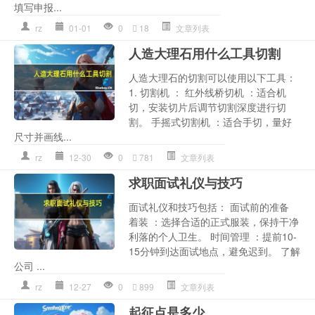
填写申报...
rz
01-01
0
18
文章列表
人造大理石用什么工具切割
人造大理石的切割可以使用以下工具：
1. 切割机 ： 红外线桥切机 ：适合机
切，安装切片后调节切割深度进行切
割。 手摇式切割机 ：适合手切，量好
尺寸并画线...
rz
12-30
0
781
文章列表
求职面试礼仪与技巧
面试礼仪和技巧包括： 面试前的准备
着装 ：选择合适的正式服装，保持干净
利落的个人卫生。 时间管理 ：提前10-
15分钟到达面试地点，避免迟到。 了解
公司 ...
rz
12-27
0
899
文章列表
起征点是多少