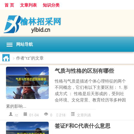
首 页
文章列表
知识分类
网站导航
>
作者“rz”的文章
气质与性格的区别有哪些
性格与气质是描述个体心理特征的两个
不同概念，它们有以下主要区别： 1. 形
成方式 ： 性格是后天形成的，受到社
会环境、文化背景、教育经历等多种因
素的影响...
rz
01-04
0
218
文章列表
签证F和C代表什么意思