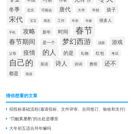
唐代
冬季
孩子
可能会
大学
北京
学校
宋代
很多人
工作
宝宝
年龄
寓意
年初
春节
攻略
时间
新年
手机
梦幻西游
春节期间
游戏
是一个
汤圆
的人
疫情
的是
红包
礼物
考试
父母
自己的
诗人
还不
诗词
英语
费用
都是
陆游
猜你想看的文章
招投标基础流程(邀请投标、文件评审、合同签订、验收和支付)
“罚觥奚屡酌”的出处是哪里
大年初五适合拜年嘛吗