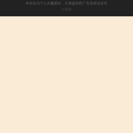
本站仅为个人兴趣爱好，不接盈利性广告及商业合作
小男孩