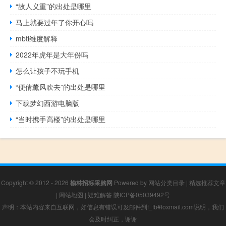
“故人义重”的出处是哪里
马上就要过年了你开心吗
mbti维度解释
2022年虎年是大年份吗
怎么让孩子不玩手机
“便倩薰风吹去”的出处是哪里
下载梦幻西游电脑版
“当时携手高楼”的出处是哪里
Copyright © 2012 - 2026
榆林招标采购网
Powered by
网站分类目录
|
精选推荐文章
|
网站地图
|
疑难解答
陕ICP备05039492号
声明：本站内容来自互联网，如信息有错误可发邮件到f_fb#foxmail.com说明，我们
会及时纠正，谢谢