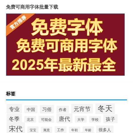
免费可商用字体批量下载
标签
冬天
专业
元宵节
习俗
中国
作者
唐代
冬季
孩子
可能会
大学
北京
学校
宋代
很多人
工作
宝宝
年龄
寓意
年初