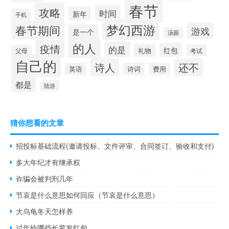
春节
攻略
时间
新年
手机
梦幻西游
春节期间
游戏
是一个
汤圆
的人
疫情
的是
红包
礼物
考试
父母
自己的
诗人
还不
诗词
英语
费用
都是
陆游
猜你想看的文章
招投标基础流程(邀请投标、文件评审、合同签订、验收和支付)
多大年纪才有继承权
诈骗会被判刑几年
节哀是什么意思如何回应（节哀是什么意思）
大乌龟冬天怎样养
过年给哪些长辈发红包