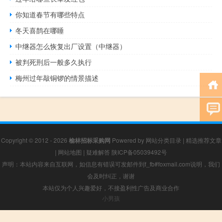
你知道春节有哪些特点
冬天喜鹊在哪睡
中继器怎么恢复出厂设置（中继器）
被判死刑后一般多久执行
梅州过年敲铜锣的情景描述
Copyright © 2012 - 2026
榆林招标采购网
Powered by
网站分类目录
|
精选推荐文章
|
网站地图
|
疑难解答
陕ICP备05039492号
声明：本站内容来自互联网，如信息有错误可发邮件到f_fb#foxmail.com说明，我们
会及时纠正，谢谢
本站仅为个人兴趣爱好，不接盈利性广告及商业合作
小男孩