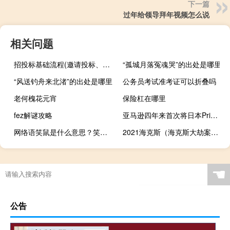
下一篇
过年给领导拜年视频怎么说
相关问题
招投标基础流程(邀请投标、文件评审、合同签订、验收和支付)
“孤城月落冤魂哭”的出处是哪里
“风送钓舟来北渚”的出处是哪里
公务员考试准考证可以折叠吗
老何槐花元宵
保险杠在哪里
fez解谜攻略
亚马逊四年来首次将日本Prime会员费提高1000日元
网络语笑鼠是什么意思？笑鼠惹是什么梗什么梗
2021海克斯（海克斯大劫案逮捕谁）
广东公务员多久上班
☚
公告