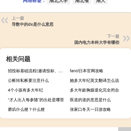
网络标签：
湖北大学
湖北省
湖大
上一篇
导数中的dx是什么意思
下一篇
国内电力本科大学有哪些
相关问题
招投标基础流程(邀请投标、文件评审、合同签订、验收和支付)
fancl日本官网攻略
公帐转私帐要注意什么
她多大年纪英文翻译怎么说
4个小孩有多大年纪
多大年龄胸腺退化完全闭合
“才人出入每参随”的出处是哪里
医道的道的意思是什么
磨叽什么梗？什么梗
张家口冬天一日游攻略
伦勃朗式尴尬什么梗