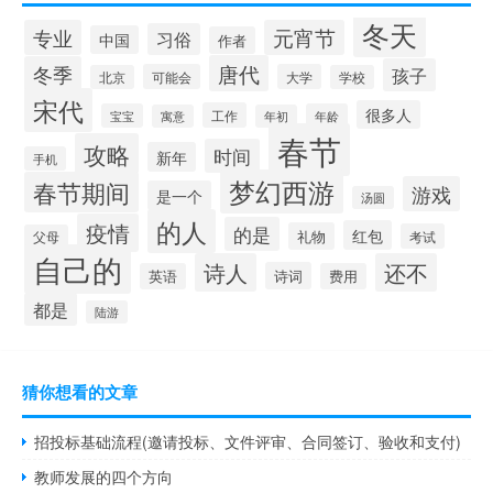
冬天
专业
元宵节
习俗
中国
作者
唐代
冬季
孩子
可能会
大学
北京
学校
宋代
很多人
工作
宝宝
年龄
寓意
年初
春节
攻略
时间
新年
手机
梦幻西游
春节期间
游戏
是一个
汤圆
的人
疫情
的是
红包
礼物
考试
父母
自己的
诗人
还不
诗词
英语
费用
都是
陆游
猜你想看的文章
招投标基础流程(邀请投标、文件评审、合同签订、验收和支付)
教师发展的四个方向