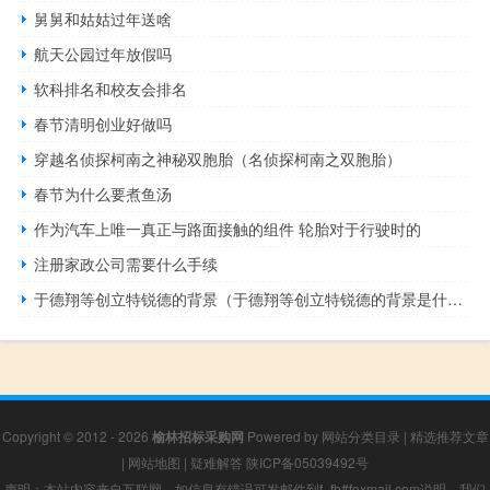
舅舅和姑姑过年送啥
航天公园过年放假吗
软科排名和校友会排名
春节清明创业好做吗
穿越名侦探柯南之神秘双胞胎（名侦探柯南之双胞胎）
春节为什么要煮鱼汤
作为汽车上唯一真正与路面接触的组件 轮胎对于行驶时的
注册家政公司需要什么手续
于德翔等创立特锐德的背景（于德翔等创立特锐德的背景是什么）
Copyright © 2012 - 2026
榆林招标采购网
Powered by
网站分类目录
|
精选推荐文章
|
网站地图
|
疑难解答
陕ICP备05039492号
声明：本站内容来自互联网，如信息有错误可发邮件到f_fb#foxmail.com说明，我们