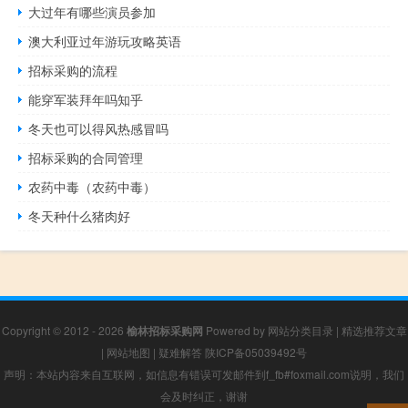
大过年有哪些演员参加
澳大利亚过年游玩攻略英语
招标采购的流程
能穿军装拜年吗知乎
冬天也可以得风热感冒吗
招标采购的合同管理
农药中毒（农药中毒）
冬天种什么猪肉好
Copyright © 2012 - 2026
榆林招标采购网
Powered by
网站分类目录
|
精选推荐文章
|
网站地图
|
疑难解答
陕ICP备05039492号
声明：本站内容来自互联网，如信息有错误可发邮件到f_fb#foxmail.com说明，我们
会及时纠正，谢谢