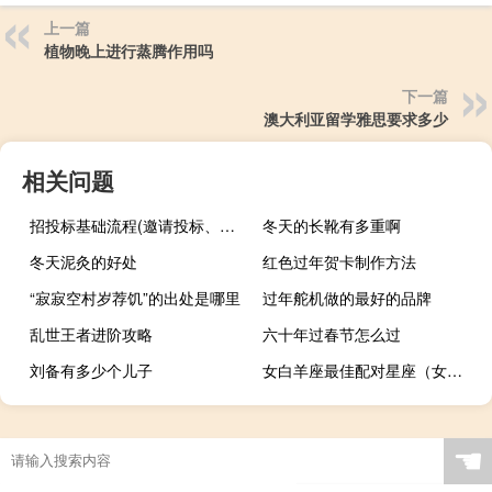
上一篇
植物晚上进行蒸腾作用吗
下一篇
澳大利亚留学雅思要求多少
相关问题
招投标基础流程(邀请投标、文件评审、合同签订、验收和支付)
冬天的长靴有多重啊
冬天泥灸的好处
红色过年贺卡制作方法
“寂寂空村岁荐饥”的出处是哪里
过年舵机做的最好的品牌
乱世王者进阶攻略
六十年过春节怎么过
刘备有多少个儿子
女白羊座最佳配对星座（女白羊座和什么座最配）
“人多拜德公”的出处是哪里
☚