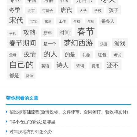
中国
作者
唐代
冬季
孩子
可能会
大学
北京
学校
宋代
很多人
工作
宝宝
年龄
寓意
年初
春节
攻略
时间
新年
手机
梦幻西游
春节期间
游戏
是一个
汤圆
的人
疫情
的是
红包
礼物
考试
父母
自己的
诗人
还不
诗词
英语
费用
都是
陆游
猜你想看的文章
招投标基础流程(邀请投标、文件评审、合同签订、验收和支付)
“得小仓山”的出处是哪里
过年没地方打针怎么办