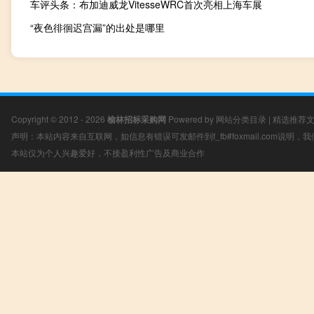
车评头条：布加迪威龙VitesseWRC首次亮相上海车展
“夜色徘徊迟宫漏”的出处是哪里
Copyright © 2012 - 2026
榆林招标采购网
Powered by
网站分类目录
|
精选推荐
声明：本站内容来自互联网，如信息有错误可发邮件到f_fb#foxmail.com说明
本站仅为个人兴趣爱好，不接盈利性广告及商业合作