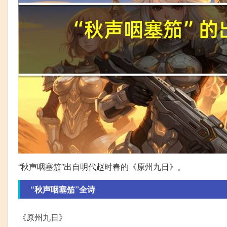
“秋声咽塞笳”出自明代赵时春的《原州九日》。
“秋声咽塞笳”全诗
《原州九日》