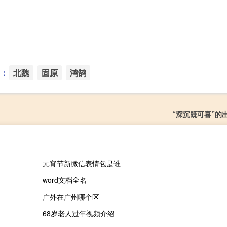
：
北魏
固原
鸿鹄
“深沉既可喜”的
元宵节新微信表情包是谁
word文档全名
广外在广州哪个区
68岁老人过年视频介绍