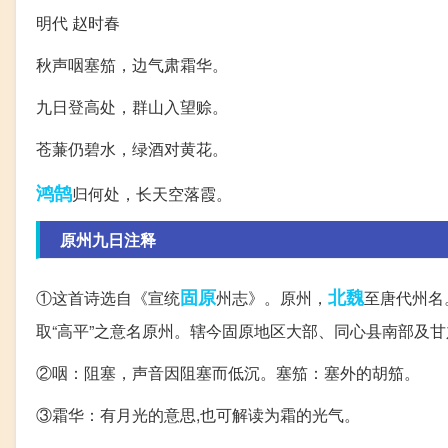
明代 赵时春
秋声咽塞笳，边气肃霜华。
九日登高处，群山入望赊。
苍蒹仍碧水，绿酒对黄花。
鸿鹄
归何处，长天空落霞。
原州九日注释
固原
北魏
①这首诗选自《宣统
州志》。原州，
至唐代州名
取“高平”之意名原州。辖今固原地区大部、同心县南部及
②咽：阻塞，声音因阻塞而低沉。塞笳：塞外的胡笳。
③霜华：有月光的意思,也可解读为霜的光气。