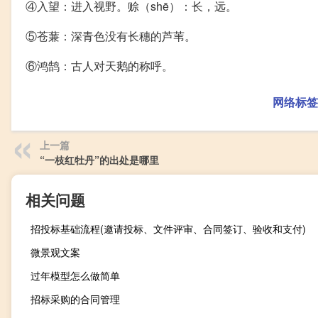
④入望：进入视野。赊（shē）：长，远。
⑤苍蒹：深青色没有长穗的芦苇。
⑥鸿鹄：古人对天鹅的称呼。
网络标签
上一篇
“一枝红牡丹”的出处是哪里
相关问题
招投标基础流程(邀请投标、文件评审、合同签订、验收和支付)
微景观文案
过年模型怎么做简单
招标采购的合同管理