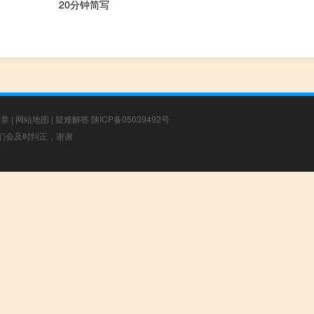
20分钟简写
文章
|
网站地图
|
疑难解答
陕ICP备05039492号
，我们会及时纠正，谢谢