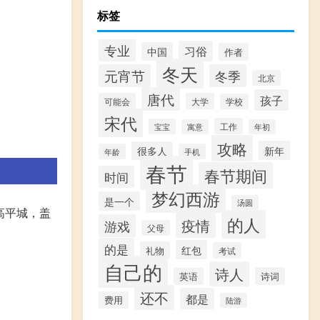
标签
专业
习俗
中国
作者
冬天
元宵节
冬季
北京
唐代
孩子
可能会
大学
学校
宋代
工作
宝宝
寓意
年初
攻略
新年
很多人
年龄
手机
春节
春节期间
时间
梦幻西游
是一个
汤圆
高平城，盖
的人
疫情
游戏
父母
的是
红包
礼物
考试
自己的
诗人
诗词
英语
还不
都是
费用
陆游