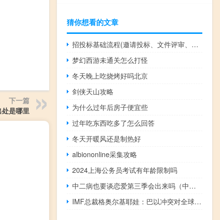
猜你想看的文章
招投标基础流程(邀请投标、文件评审、合同签订、验收和支付)
梦幻西游未通关怎么打怪
冬天晚上吃烧烤好吗北京
剑侠天山攻略
下一篇
为什么过年后房子便宜些
出处是哪里
过年吃东西吃多了怎么回答
冬天开暖风还是制热好
albiononline采集攻略
2024上海公务员考试有年龄限制吗
中二病也要谈恋爱第三季会出来吗（中二病也要谈恋爱第三季会不会出了）
IMF总裁格奥尔基耶娃：巴以冲突对全球经济的影响非常有限但如果发生意外或长期冲突影响将会扩大