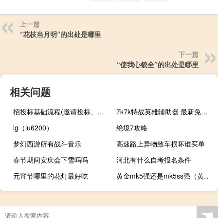
上一篇
“花枝当月明”的出处是哪里
下一篇
“使我心貌全”的出处是哪里
相关问题
招投标基础流程(邀请投标、文件评审、合同签订、验收和支付)
7k7k特战英雄辅助器 最新免费版（7k7k特战英雄辅助器 最新免费版功能简介）
lg（lu6200）
绝境7攻略
梦幻西游所有战斗音乐
高速路上异物致车损坏谁买单
春节期间安庆会下雪吗吗
河北有什么自考报名条件
元宵节哪里的花灯最好吃
黄金mk5强还是mk5ss强（黄金mk5）
重庆雅思机构大概多少钱
☚