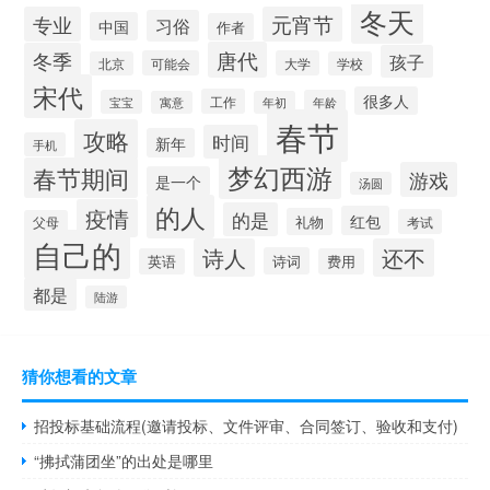
冬天
专业
元宵节
习俗
中国
作者
唐代
冬季
孩子
可能会
大学
北京
学校
宋代
很多人
工作
宝宝
年龄
寓意
年初
春节
攻略
时间
新年
手机
梦幻西游
春节期间
游戏
是一个
汤圆
的人
疫情
的是
红包
礼物
考试
父母
自己的
诗人
还不
诗词
英语
费用
都是
陆游
猜你想看的文章
招投标基础流程(邀请投标、文件评审、合同签订、验收和支付)
“拂拭蒲团坐”的出处是哪里