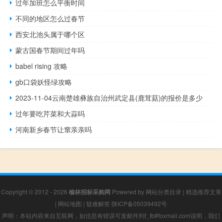
过年加班怎么平衡时间
不同的地区怎么过春节
西安北池头属于哪个区
蒙古国春节期间过年吗
babel rising 攻略
gb口袋妖怪绿攻略
2023-11-04云南楚雄彝族自治州武定县(鹿茸菇)的报价是多少
过年要吃芹菜和大蒜吗
河南新乡春节让窜亲亲吗
Copyright © 2012 - 2026
榆林招标采购网
Powered by
网站分类目录
|
精选推荐文章
|
网站地图
|
疑难解答
陕ICP备05039492号
声明：本站内容来自互联网，如信息有错误可发邮件到f_fb#foxmail.com说明，我们