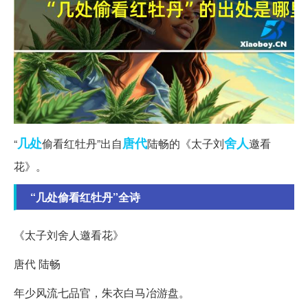
几处
唐代
舍人
“
偷看红牡丹”出自
陆畅的《太子刘
邀看
花》。
“几处偷看红牡丹”全诗
《太子刘舍人邀看花》
唐代 陆畅
年少风流七品官，朱衣白马冶游盘。