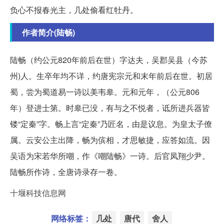
负心不报春光主，几处偷看红牡丹。
作者简介(陆畅)
陆畅（约公元820年前后在世）字达夫，吴郡吴县（今苏
州)人。生卒年均不详，约唐宪宗元和末年前后在世。初居
蜀，尝为蜀道易一诗以美韦皋。元和元年，（公元806
年）登进士第。时皋已没，有与之不悦者，诋所进兵器皆
镂“定秦”字。畅上言“定秦”乃匠名，由是议息。为皇太子僚
属。云安公主出降，畅为傧相，才思敏捷，应答如流。因
吴语为宋若华所嘲，作《嘲陆畅》一诗。后官凤翔少尹。
陆畅所作诗，全唐诗录存一卷。
十堰科技信息网
网络标签：
几处
唐代
舍人