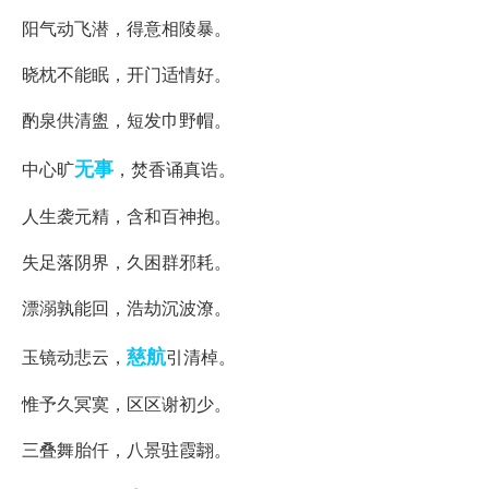
阳气动飞潜，得意相陵暴。
晓枕不能眠，开门适情好。
酌泉供清盥，短发巾野帽。
无事
中心旷
，焚香诵真诰。
人生袭元精，含和百神抱。
失足落阴界，久困群邪耗。
漂溺孰能回，浩劫沉波潦。
慈航
玉镜动悲云，
引清棹。
惟予久冥寞，区区谢初少。
三叠舞胎仟，八景驻霞翿。