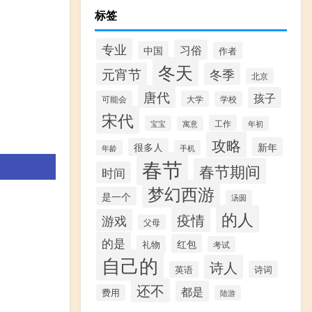
标签
专业
习俗
中国
作者
冬天
元宵节
冬季
北京
唐代
孩子
可能会
大学
学校
宋代
工作
宝宝
寓意
年初
攻略
新年
很多人
年龄
手机
春节
春节期间
时间
梦幻西游
是一个
汤圆
的人
疫情
游戏
父母
的是
红包
礼物
考试
自己的
诗人
诗词
英语
还不
都是
费用
陆游