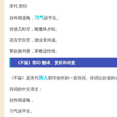
宋代 郭印
习气
自怜闻道晚，
误平生。
诗债几时尽，睡魔终夕轻。
语言空自苦，德业竟何成。
誓欲抛书册，茅檐适性情。
《不寐》郭印 翻译、赏析和诗意
诗人
《不寐》是宋代
郭印创作的一首诗词。诗词以自省的
诗词的中文译文：
自怜闻道晚，
习气误平生。