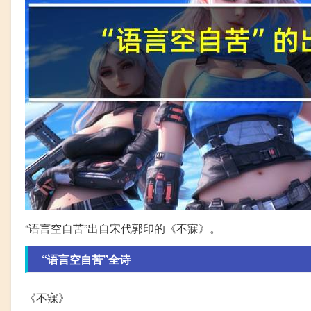
“语言空自苦”出自宋代郭印的《不寐》。
“语言空自苦”全诗
《不寐》