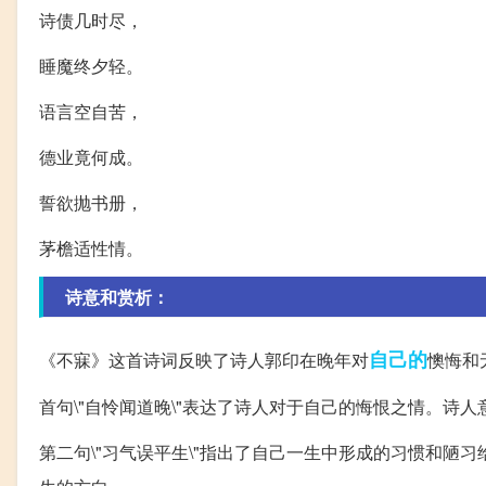
诗债几时尽，
睡魔终夕轻。
语言空自苦，
德业竟何成。
誓欲抛书册，
茅檐适性情。
诗意和赏析：
自己的
《不寐》这首诗词反映了诗人郭印在晚年对
懊悔和
首句\"自怜闻道晚\"表达了诗人对于自己的悔恨之情。诗
第二句\"习气误平生\"指出了自己一生中形成的习惯和