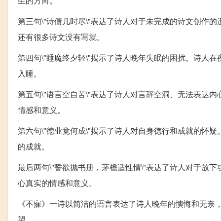
生的方向。
第三句\"诗债几时尽\"表达了诗人对于未完成的诗文创作的
还有很多诗文没有写就。
第四句\"睡魔终夕轻\"揭示了诗人晚年失眠的困扰。诗
入睡。
第五句\"语言空自苦\"表达了诗人对言辞空洞、无法表
情感和意义。
第六句\"德业竟何成\"揭示了诗人对自身德行和成就的
的成就。
最后两句\"誓欲抛书册，茅檐适性情\"表达了诗人对于
心真实的情感和意义。
《不寐》一诗以简洁的语言表达了诗人晚年的懊悔和无奈
望。