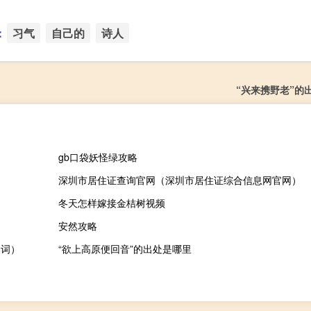
：
习气
自己的
诗人
“兴来携野老”的
gb口袋妖怪绿攻略
深圳市居住证查询官网（深圳市居住证综合信息网官网）
冬天怎样嫁接金桔树视频
安然攻略
动词）
“欲上高原便回音”的出处是哪里