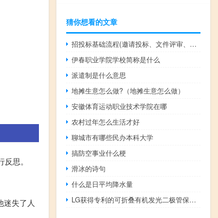
猜你想看的文章
招投标基础流程(邀请投标、文件评审、合同签订、验收和支付)
伊春职业学院学校简称是什么
派遣制是什么意思
地摊生意怎么做?（地摊生意怎么做）
安徽体育运动职业技术学院在哪
农村过年怎么生活才好
聊城市有哪些民办本科大学
搞防空事业什么梗
行反思。
滑冰的诗句
什么是日平均降水量
LG获得专利的可折叠有机发光二极管保护壳可以包裹传统智能手机 形成双屏设计
他迷失了人