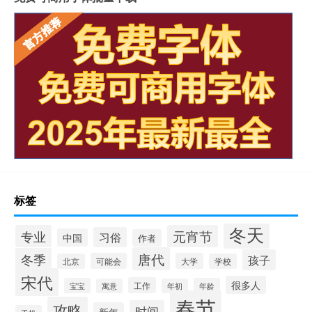
标签
冬天
专业
元宵节
习俗
中国
作者
唐代
冬季
孩子
可能会
大学
北京
学校
宋代
很多人
工作
宝宝
年龄
寓意
年初
春节
攻略
时间
新年