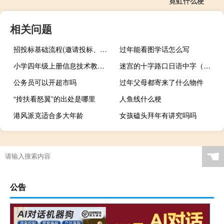
霓虹什么梗
相关问题
招投标基础流程(邀请投标、文件评审、合同签订、验收和支付)
过年能看图学话怎么写
小学四年级上册信息技术教材目录（小学四年级上册信息技术教案全册）
迷宫的十字路口日语中字（迷宫的十字路口日语）
公务员可以开超市吗
过年父母都寄来了什么物件
“抟扶看怒翼”的出处是哪里
人鱼线什么梗
港风派克适合多大年龄
女孩磕头拜年有讲究吗吗
我问你还有多少天过春节
☚
公告