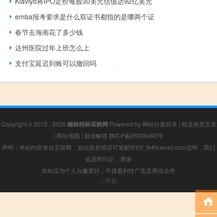
Klaviyo将IPO定价每股30美元估值达92亿美元
emba报考要求是什么双证书都指的是哪两个证
春节去海南花了多少钱
达州医院过年上班怎么上
支付宝延迟到账可以撤回吗
Copyright © 2012 - 2026
榆林招标采购网
Powered by
网站分类目录
|
精选推荐文章
|
网站地图
|
疑难解答
陕ICP备05039492号
声明：本站内容来自互联网，如信息有错误可发邮件到f_fb#foxmail.com说明，我们
会及时纠正，谢谢
本站仅为个人兴趣爱好，不接盈利性广告及商业合作
小男孩