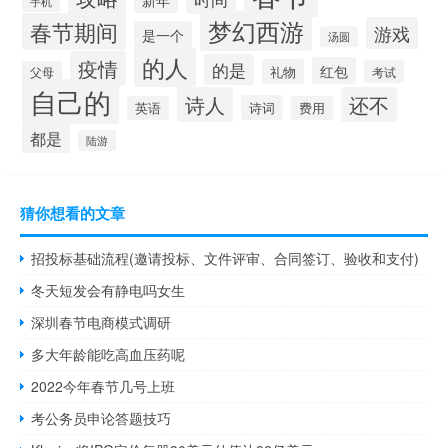
手机
梦幻西游
春节期间
游戏
是一个
汤圆
的人
疫情
的是
红包
礼物
考试
父母
自己的
诗人
还不
诗词
英语
费用
都是
陆游
猜你想看的文章
招投标基础流程(邀请投标、文件评审、合同签订、验收和支付)
冬天短发会有静电吗女生
深圳春节电商模式调研
多大年龄能吃高血压药呢
2022今年春节几号上班
考公务员申论答题技巧