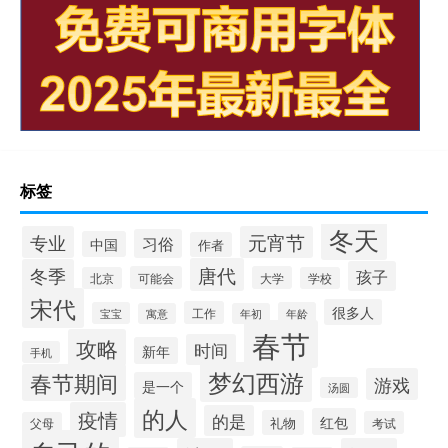
标签
冬天
专业
元宵节
习俗
中国
作者
唐代
冬季
孩子
可能会
大学
北京
学校
宋代
很多人
工作
宝宝
年龄
寓意
年初
春节
攻略
时间
新年
手机
梦幻西游
春节期间
游戏
是一个
汤圆
的人
疫情
的是
红包
礼物
考试
父母