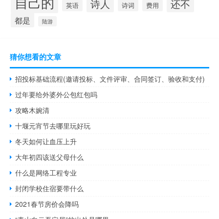
自己的
诗人
还不
诗词
英语
费用
都是
陆游
猜你想看的文章
招投标基础流程(邀请投标、文件评审、合同签订、验收和支付)
过年要给外婆外公包红包吗
攻略木婉清
十堰元宵节去哪里玩好玩
冬天如何让血压上升
大年初四该送父母什么
什么是网络工程专业
封闭学校住宿要带什么
2021春节房价会降吗