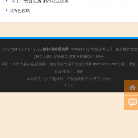
“青山白云吾定居”的出处是哪里
cf角色攻略
Copyright © 2012 - 2026
榆林招标采购网
Powered by
网站分类目录
|
精选推荐文章
|
网站地图
|
疑难解答
陕ICP备05039492号
声明：本站内容来自互联网，如信息有错误可发邮件到f_fb#foxmail.com说明，我们
会及时纠正，谢谢
本站仅为个人兴趣爱好，不接盈利性广告及商业合作
小男孩