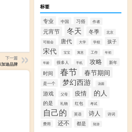
标签
专业
习俗
中国
作者
冬天
元宵节
冬季
北京
唐代
孩子
可能会
大学
学校
宋代
工作
宝宝
寓意
年初
下一篇
攻略
新年
很多人
年龄
手机
布加迪品牌
春节
春节期间
时间
梦幻西游
是一个
汤圆
的人
疫情
游戏
父母
的是
红包
礼物
考试
自己的
诗人
诗词
英语
还不
都是
费用
陆游