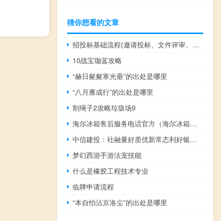
猜你想看的文章
招投标基础流程(邀请投标、文件评审、合同签订、验收和支付)
10战宝珈蓝攻略
“赫日粲粲寒光垂”的出处是哪里
“八月雁成行”的出处是哪里
割绳子2攻略垃圾场9
海尔冰箱售后服务电话官方（海尔冰箱售后服务）
中信建投：社融量好质优新常态利好银行板块Beta行情
梦幻西游手游法宠技能
什么是橡胶工程技术专业
临牌申请流程
“本自怕沾京洛尘”的出处是哪里