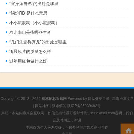
“官身须自乞”的出处是哪里
"锅炉RB"是什么意思
小小流浪狗（小小流浪狗）
寿比南山是指哪些生肖
“孔门先选得真龙”的出处是哪里
鸿晨镜片的质量怎么样
过年用红包做什么好
Copyright © 2012 - 2026
榆林招标采购网
Powered by
网站分类目录
|
精选推荐文章
|
网站地图
|
疑难解答
陕ICP备05039492号
声明：本站内容来自互联网，如信息有错误可发邮件到f_fb#foxmail.com说明，我们
会及时纠正，谢谢
本站仅为个人兴趣爱好，不接盈利性广告及商业合作
小男孩