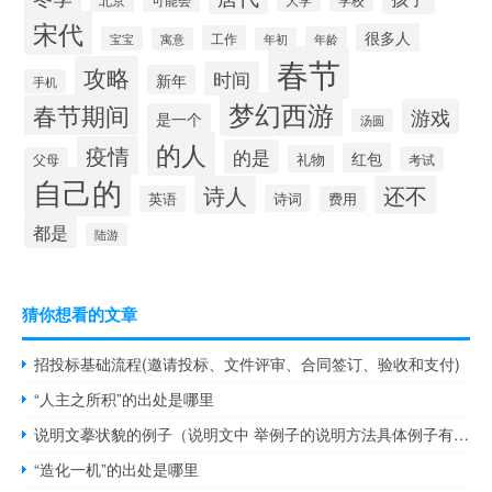
北京
学校
宋代
很多人
工作
宝宝
年龄
寓意
年初
春节
攻略
时间
新年
手机
梦幻西游
春节期间
游戏
是一个
汤圆
的人
疫情
的是
红包
礼物
考试
父母
自己的
诗人
还不
诗词
英语
费用
都是
陆游
猜你想看的文章
招投标基础流程(邀请投标、文件评审、合同签订、验收和支付)
“人主之所积”的出处是哪里
说明文摹状貌的例子（说明文中 举例子的说明方法具体例子有什么作用）
“造化一机”的出处是哪里