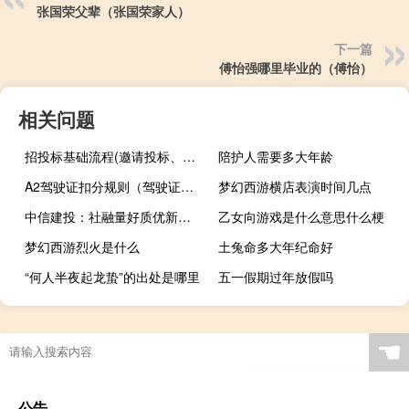
张国荣父辈（张国荣家人）
下一篇
傅怡强哪里毕业的（傅怡）
相关问题
招投标基础流程(邀请投标、文件评审、合同签订、验收和支付)
陪护人需要多大年龄
A2驾驶证扣分规则（驾驶证扣分规则）
梦幻西游横店表演时间几点
中信建投：社融量好质优新常态利好银行板块Beta行情
乙女向游戏是什么意思什么梗
梦幻西游烈火是什么
土兔命多大年纪命好
“何人半夜起龙蛰”的出处是哪里
五一假期过年放假吗
积的乘方是什么
☚
公告