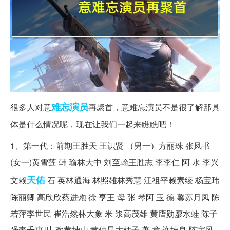
难忘
演员
很多人对意
再聚首，意难忘演员不是很了解那具
体是什么情况呢，现在让我们一起来瞧瞧吧！
1、第一代：前期王胜天 王识贤 （男一）方丽珠 张凤书
(女一)黄雪莲 韩 瑜林大中 刘至翰王胜志 李李仁 阿 水 李兴
天佑
文赖
石 英林通海 林照雄林秀慧 江祖平赖素绫 杨宝玮
陈丽卿 高欣欣蔡进炮 徐 亨王 母 张 琴阿 玉 德 馨苏月凤 陈
若萍李世民 崔浩然林大象 米 浆高茂雄 黄膺勋廖水蛙 陈子
强李千惠 叶 欢黄坤山 黄仲昆大柱子 萧 竟 许坤良 陈宇风