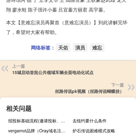
翔 廖水蛙 陈子强许小蓁 吕宜蓁方丽君 高宇蓁。
本文【意难忘演员再聚首（意难忘演员）】到此讲解完毕
了，希望对大家有帮助。
网络标签：
天佑
演员
难忘
上一篇
15城启动首批公共领域车辆全面电动化试点
下一篇
丝路传说pk视频（丝路传说蝴蝶挂）
相关问题
招投标基础流程(邀请投标、文件评审、合同签订、验收和支付)
去纽约要什么条件
vergamot品牌（Oray域名注册服务商）
炉石传说困难模式攻略