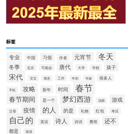
标签
冬天
专业
元宵节
习俗
中国
作者
唐代
冬季
孩子
可能会
大学
北京
学校
宋代
很多人
工作
宝宝
年龄
寓意
年初
春节
攻略
时间
新年
手机
梦幻西游
春节期间
游戏
是一个
汤圆
的人
疫情
的是
红包
礼物
考试
父母
自己的
诗人
还不
诗词
英语
费用
都是
陆游