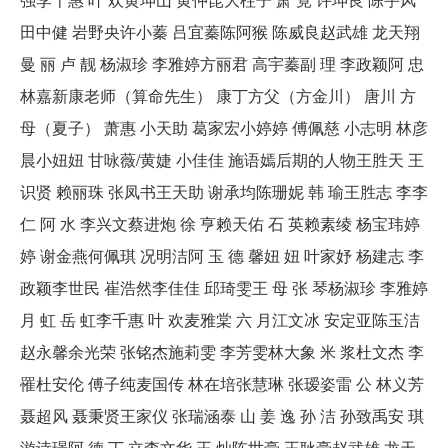
田中健 岩野央许小蓁 吕宜蓁陈阿猴 陈威良赵武雄 龙天翔
曼 丽 卢 靓 杨淑珍 李雅婷方丽君 高宇蓁副 理 李政颖阿 忠
林嘉新康老师（算命先生） 康丁方父（方金川） 唐川 方
母（夏子） 萧惠 小天助 葛家宏小婷婷 傅佩慈 小志明 林彦
晨小妞妞 甘咏薇/黄婕 小佳佳 施语嫣后期的人物王胜天 王
识贤 赖丽珠 张凤书王天助 谢承均陈珊妮 韩 瑜王胜志 李李
仁 阿 水 李兴文蔡进炮 徐 亨赖天佑 石 英赖素绫 杨宝玮婷
婷 谢金燕何佩琪 况明洁阿 玉 德 馨妞 妞 叶家妤 杨建志 李
政颖李世民 崔浩然李佳佳 邱琦雯王 母 张 琴杨淑珍 李雅婷
月 虹 岳 虹李千惠 叶 欢麦雅棠 六 月江文冰 安定亚陈玉洁
赵永馨余光荣 张铭杰施莉雯 李芳雯林大象 米 浆杜文杰 李
罹杜安伦 傅子纯麦国传 林在培张慧琳 张瑷姿雷 公 林义芳
聂超风 聂秉贤王家仪 张瑞涵泰 山 姜 逸 孙 洁 孙致禹安 琪
游诗璟阿 德 丁 立李文华 王 灿陈世豪 王耿豪赵武雄 龙天