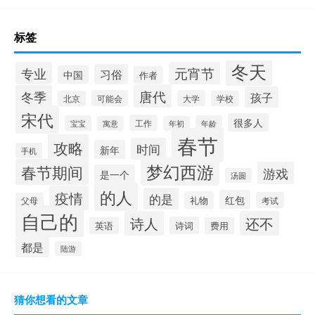
标签
冬天
专业
元宵节
习俗
中国
作者
唐代
冬季
孩子
可能会
大学
北京
学校
宋代
很多人
工作
宝宝
年龄
寓意
年初
春节
攻略
时间
新年
手机
梦幻西游
春节期间
游戏
是一个
汤圆
的人
疫情
的是
红包
礼物
考试
父母
自己的
诗人
还不
诗词
英语
费用
都是
陆游
猜你想看的文章