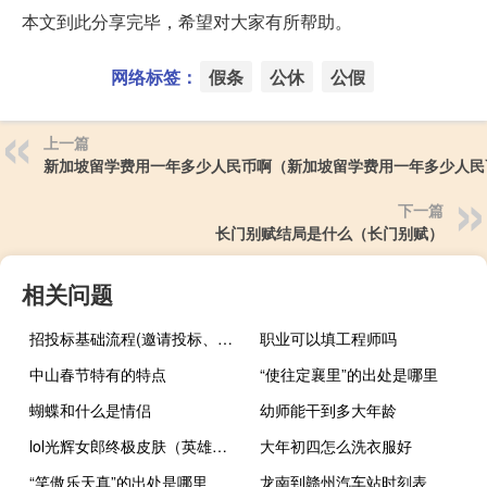
本文到此分享完毕，希望对大家有所帮助。
网络标签：
假条
公休
公假
上一篇
新加坡留学费用一年多少人民币啊（新加坡留学费用一年多少人民
下一篇
长门别赋结局是什么（长门别赋）
相关问题
招投标基础流程(邀请投标、文件评审、合同签订、验收和支付)
职业可以填工程师吗
中山春节特有的特点
“使往定襄里”的出处是哪里
蝴蝶和什么是情侣
幼师能干到多大年龄
lol光辉女郎终极皮肤（英雄联盟光辉女郎皮肤哪个好 那个有特效）
大年初四怎么洗衣服好
“笑傲乐天真”的出处是哪里
龙南到赣州汽车站时刻表