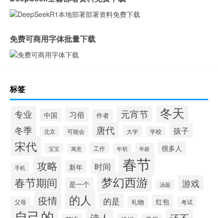
免费可商用字体批量下载
标签
冬天
专业
元宵节
习俗
中国
作者
唐代
冬季
孩子
可能会
大学
北京
学校
宋代
很多人
工作
宝宝
年龄
寓意
年初
春节
攻略
时间
新年
手机
梦幻西游
春节期间
游戏
是一个
汤圆
的人
疫情
的是
红包
礼物
考试
父母
自己的
诗人
还不