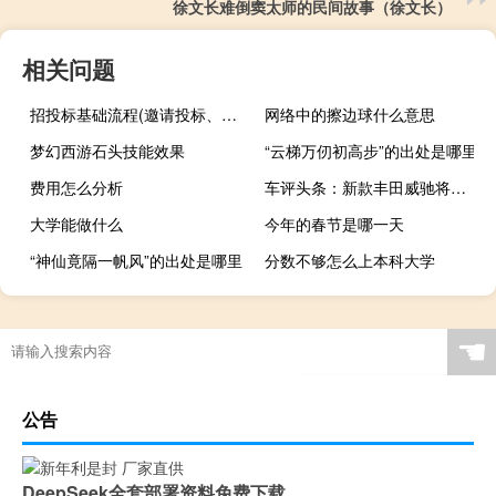
徐文长难倒窦太师的民间故事（徐文长）
相关问题
招投标基础流程(邀请投标、文件评审、合同签订、验收和支付)
网络中的擦边球什么意思
梦幻西游石头技能效果
“云梯万仞初高步”的出处是哪里
费用怎么分析
车评头条：新款丰田威驰将保持1.3但1.6将由110hp和141hp的新1.5取代
大学能做什么
今年的春节是哪一天
“神仙竟隔一帆风”的出处是哪里
分数不够怎么上本科大学
电磁空间衰减计算公式
☚
公告
DeepSeek全套部署资料免费下载