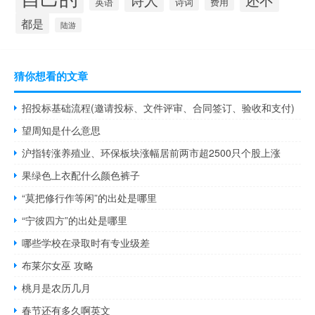
诗词
英语
费用
都是
陆游
猜你想看的文章
招投标基础流程(邀请投标、文件评审、合同签订、验收和支付)
望周知是什么意思
沪指转涨养殖业、环保板块涨幅居前两市超2500只个股上涨
果绿色上衣配什么颜色裤子
“莫把修行作等闲”的出处是哪里
“宁彼四方”的出处是哪里
哪些学校在录取时有专业级差
布莱尔女巫 攻略
桃月是农历几月
春节还有多久啊英文