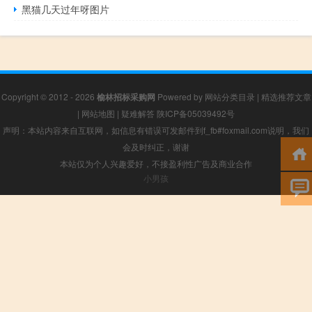
黑猫几天过年呀图片
Copyright © 2012 - 2026
榆林招标采购网
Powered by
网站分类目录
|
精选推荐文章
|
网站地图
|
疑难解答
陕ICP备05039492号
声明：本站内容来自互联网，如信息有错误可发邮件到f_fb#foxmail.com说明，我们
会及时纠正，谢谢
本站仅为个人兴趣爱好，不接盈利性广告及商业合作
小男孩