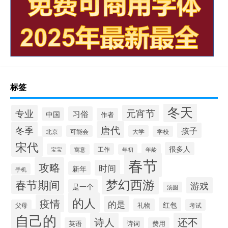
标签
冬天
专业
元宵节
习俗
中国
作者
唐代
冬季
孩子
可能会
大学
北京
学校
宋代
很多人
工作
宝宝
年龄
寓意
年初
春节
攻略
时间
新年
手机
梦幻西游
春节期间
游戏
是一个
汤圆
的人
疫情
的是
红包
礼物
考试
父母
自己的
诗人
还不
诗词
英语
费用