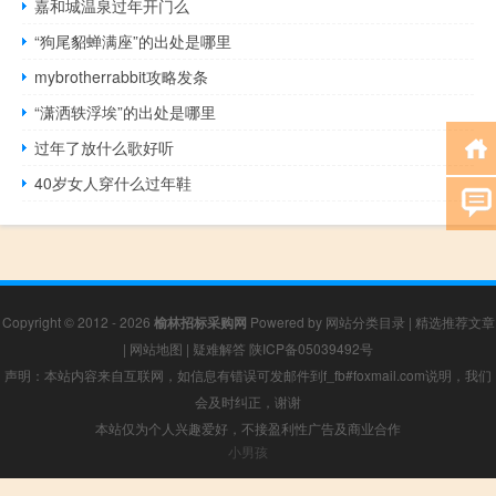
嘉和城温泉过年开门么
“狗尾貂蝉满座”的出处是哪里
mybrotherrabbit攻略发条
“潇洒轶浮埃”的出处是哪里
过年了放什么歌好听
40岁女人穿什么过年鞋
Copyright © 2012 - 2026
榆林招标采购网
Powered by
网站分类目录
|
精选推荐文章
|
网站地图
|
疑难解答
陕ICP备05039492号
声明：本站内容来自互联网，如信息有错误可发邮件到f_fb#foxmail.com说明，我们
会及时纠正，谢谢
本站仅为个人兴趣爱好，不接盈利性广告及商业合作
小男孩