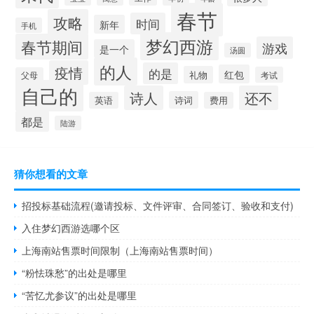
春节
攻略
时间
新年
手机
梦幻西游
春节期间
游戏
是一个
汤圆
的人
疫情
的是
红包
礼物
考试
父母
自己的
诗人
还不
诗词
英语
费用
都是
陆游
猜你想看的文章
招投标基础流程(邀请投标、文件评审、合同签订、验收和支付)
入住梦幻西游选哪个区
上海南站售票时间限制（上海南站售票时间）
“粉怯珠愁”的出处是哪里
“苦忆尤参议”的出处是哪里