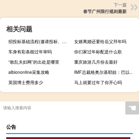
下一篇
春节广州限行规则最新
相关问题
招投标基础流程(邀请投标、文件评审、合同签订、验收和支付)
女婿离婚还要给岳父拜年吗
车身有彩条能过年审吗
你们家过年标配是什么歌
“敢乱夫妇网”的出处是哪里
重庆旅游几月份去最好
albiononline采集攻略
IMF总裁格奥尔基耶娃：巴以冲突对全球经济的影响非常有限但如果发生意外或长期冲突影响将会扩大
英国博士费用多少
马上就要过年了你开心吗
案件信息查询一直是空白（案件信息查询平台）
☚
公告