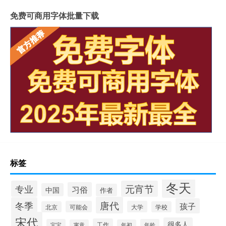
免费可商用字体批量下载
标签
冬天
专业
元宵节
习俗
中国
作者
唐代
冬季
孩子
可能会
大学
北京
学校
宋代
很多人
工作
宝宝
年龄
寓意
年初