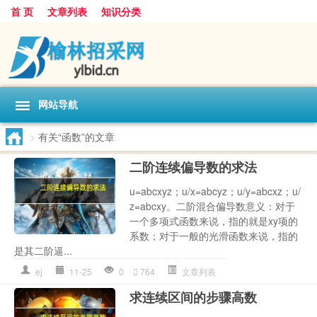
首 页
文章列表
知识分类
网站导航
>
有关“函数”的文章
二阶连续偏导数的求法
u=abcxyz；u/x=abcyz；u/y=abcxz；u/
z=abcxy。二阶混合偏导数意义：对于
一个多项式函数来说，指的就是xy项的
系数；对于一般的光滑函数来说，指的
是其二阶逼...
ej
11-25
0
764
文章列表
求连续区间的步骤高数