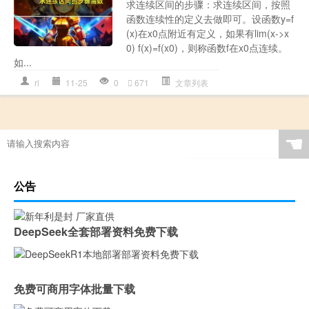
求连续区间的步骤：求连续区间，按照
函数连续性的定义去做即可。设函数y=f
(x)在x0点附近有定义，如果有lim(x->x
0) f(x)=f(x0)，则称函数f在x0点连续。
如...
rl
11-25
0
671
文章列表
☚
公告
DeepSeek全套部署资料免费下载
免费可商用字体批量下载