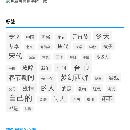
标签
冬天
专业
元宵节
习俗
中国
作者
唐代
冬季
孩子
可能会
大学
北京
学校
宋代
很多人
工作
宝宝
年龄
寓意
年初
春节
攻略
时间
新年
手机
梦幻西游
春节期间
游戏
是一个
汤圆
的人
疫情
的是
红包
礼物
考试
父母
自己的
诗人
还不
诗词
英语
费用
都是
陆游
猜你想看的文章