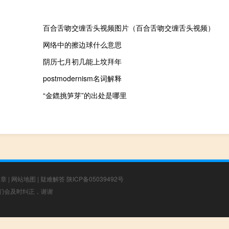
百合舌吻交缠舌头视频图片（百合舌吻交缠舌头视频）
网络中的擦边球什么意思
阴历七月初几能上坟拜年
postmodernism名词解释
“金鎞挑笋芽”的出处是哪里
文章
|
网站地图
|
疑难解答
陕ICP备05039492号
，我们会及时纠正，谢谢