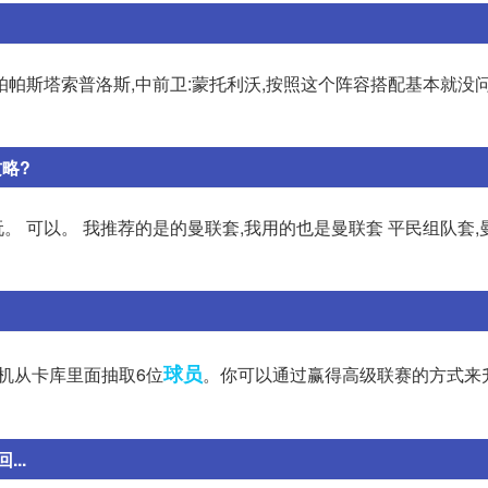
后卫:帕帕斯塔索普洛斯,中前卫:蒙托利沃,按照这个阵容搭配基本就没
略?
。 可以。 我推荐的是的曼联套,我用的也是曼联套 平民组队套,
球员
随机从卡库里面抽取6位
。你可以通过赢得高级联赛的方式来
..