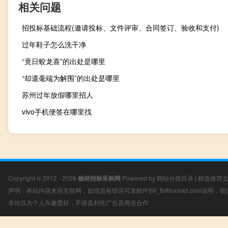
相关问题
招投标基础流程(邀请投标、文件评审、合同签订、验收和支付)
过年鞋子怎么洗干净
“竟日蛟龙喜”的出处是哪里
“却遣毫端为解围”的出处是哪里
苏州过年放假哪里招人
vivo手机便签在哪里找
Copyright © 2012 - 2026
榆林招标采购网
Powered by
网站分类目录
|
精选推荐
声明：本站内容来自互联网，如信息有错误可发邮件到f_fb#foxmail.com说明
本站仅为个人兴趣爱好，不接盈利性广告及商业合作