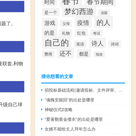
春节
春节期间
时间
梦幻西游
是一个
汤圆
的人
疫情
游戏
问题了。
父母
的是
红包
礼物
考试
自己的
诗人
诗词
英语
还不
都是
费用
陆游
曼联套,利物
猜你想看的文章
招投标基础流程(邀请投标、文件评审、合同签订、验收和支付)
“魂魄安能回”的出处是哪里
升级自己球
神秘仪式2攻略
“爱著鹅黄金缕衣”的出处是哪里
女婿不能给丈人拜年怎么办