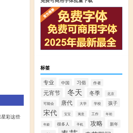
免费可商用字体批量下载
标签
专业
习俗
中国
作者
冬天
元宵节
冬季
北京
唐代
孩子
可能会
大学
学校
宋代
工作
宝宝
寓意
年初
张星彩这些
攻略
新年
很多人
年龄
手机