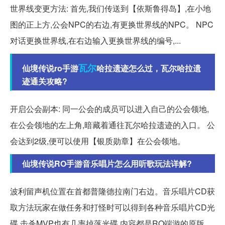
世界线变更方法: 首先,我们传送到【依斯鲁得岛】,在小地
图的正上方,公会NPC的右边,有更换世界线的NPC。 NPC
对话更换世界线,在右边输入更换世界线的编号,...
瓦尔
仙境传说ro手游
哈拉遗迹怎么过，瓦尔哈拉遗
迹通关攻略?
开启公会副本: 同一公会的成员可以进入自己的公会领地,
在公会领地的左上角,暗藏着通往瓦尔哈拉遗迹的入口。 公
会达到2级,便可以使用【银质勋章】在公会领地。
仙境传说RO手游音乐唱片怎么用听歌玩法详解?
波利留声机位置在首都普隆德拉南门右边。音乐唱片CD获
取方法玩家在做任务和打怪时可以得到各种音乐唱片CD光
碟,击杀MVP也有几率掉落光碟,内容都是RO端游的原版。