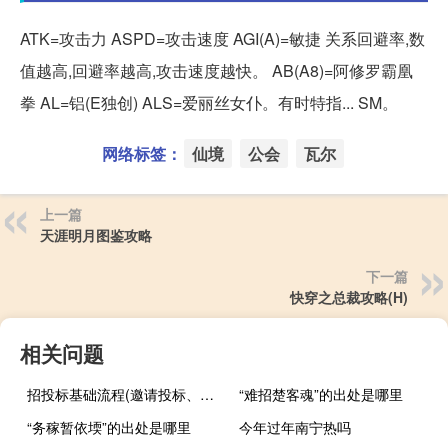
ATK=攻击力 ASPD=攻击速度 AGI(A)=敏捷 关系回避率,数
值越高,回避率越高,攻击速度越快。 AB(A8)=阿修罗霸凰
拳 AL=铝(E独创) ALS=爱丽丝女仆。有时特指... SM。
网络标签：
仙境
公会
瓦尔
上一篇
天涯明月图鉴攻略
下一篇
快穿之总裁攻略(H)
相关问题
招投标基础流程(邀请投标、文件评审、合同签订、验收和支付)
“难招楚客魂”的出处是哪里
“务稼暂依堧”的出处是哪里
今年过年南宁热吗