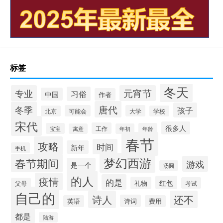
标签
冬天
专业
元宵节
习俗
中国
作者
唐代
冬季
孩子
可能会
大学
北京
学校
宋代
很多人
工作
宝宝
年龄
寓意
年初
春节
攻略
时间
新年
手机
梦幻西游
春节期间
游戏
是一个
汤圆
的人
疫情
的是
红包
礼物
考试
父母
自己的
诗人
还不
诗词
英语
费用
都是
陆游