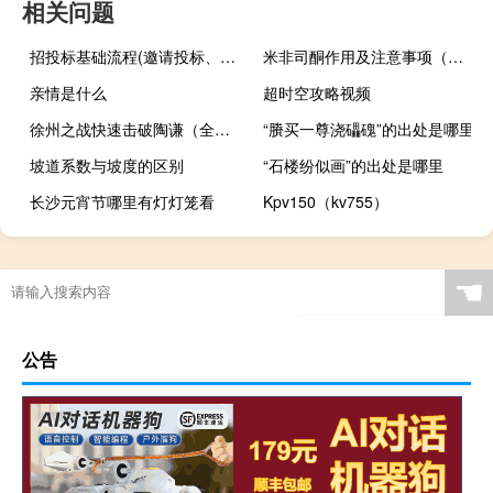
相关问题
招投标基础流程(邀请投标、文件评审、合同签订、验收和支付)
米非司酮作用及注意事项（米非司酮作用）
亲情是什么
超时空攻略视频
徐州之战快速击破陶谦（全面战争三国陶谦让徐州事件触发条件）
“賸买一尊浇礧磈”的出处是哪里
坡道系数与坡度的区别
“石楼纷似画”的出处是哪里
长沙元宵节哪里有灯灯笼看
Kpv150（kv755）
什么叫英国语言课程
☚
公告