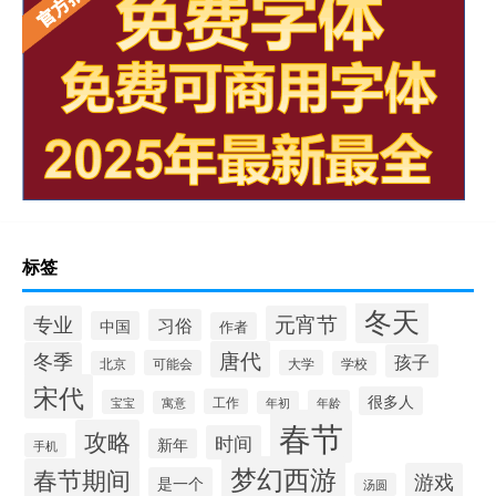
标签
冬天
专业
元宵节
习俗
中国
作者
唐代
冬季
孩子
可能会
大学
北京
学校
宋代
很多人
工作
宝宝
年龄
寓意
年初
春节
攻略
时间
新年
手机
梦幻西游
春节期间
游戏
是一个
汤圆