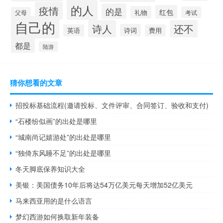
的人
疫情
的是
红包
礼物
考试
父母
自己的
诗人
还不
诗词
英语
费用
都是
陆游
猜你想看的文章
招投标基础流程(邀请投标、文件评审、合同签订、验收和支付)
“石楼纷似画”的出处是哪里
“城南尚记嬉游处”的出处是哪里
“独倚东风睡不足”的出处是哪里
冬天脚底保养知识大全
美银：美国债务10年后将达54万亿美元每天增加52亿美元
马来西亚用的是什么语言
梦幻西游如何换取新年装备