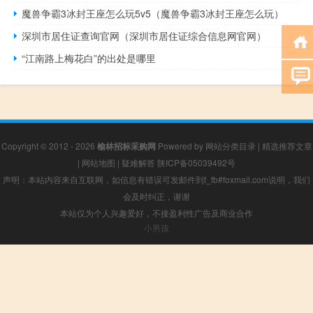
魔兽争霸3冰封王座怎么玩5v5（魔兽争霸3冰封王座怎么玩）
深圳市居住证查询官网（深圳市居住证综合信息网官网）
“江南路上梅花白”的出处是哪里
Copyright © 2012 - 2026
榆林招标采购网
Powered by
网站分类目录
|
精选推荐文章
|
网站地图
|
疑难解答
陕ICP备05039492号
声明：本站内容来自互联网，如信息有错误可发邮件到f_fb#foxmail.com说明，我们
会及时纠正，谢谢
本站仅为个人兴趣爱好，不接盈利性广告及商业合作
小男孩