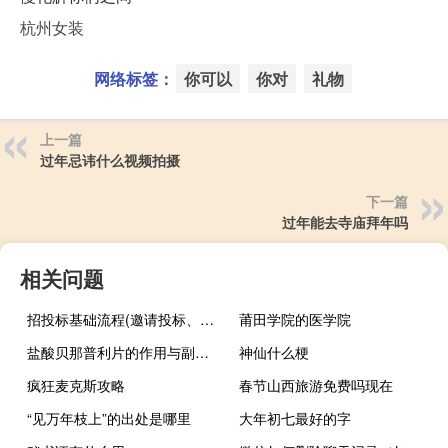
杭州女装
网络标签：
你可以
你对
礼物
上一篇
过年忌讳什么视频拍摄
下一篇
过年能去寺庙拜年吗
相关问题
招投标基础流程(邀请投标、文件评审、合同签订、验收和支付)
莆田学院的医学院
盐酸贝那普利片的作用与副作用（盐酸贝那普利片作用）
神仙什么梗
疯狂麦克斯攻略
春节山西旅游免费吗现在
“见万年枝上”的出处是哪里
大年初七最好的字