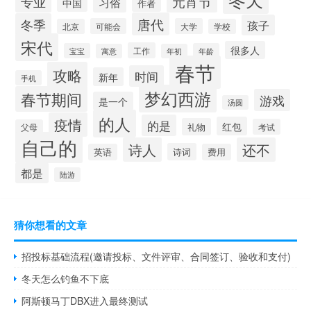
专业
元宵节
习俗
中国
作者
唐代
冬季
孩子
可能会
大学
北京
学校
宋代
很多人
工作
宝宝
年龄
寓意
年初
春节
攻略
时间
新年
手机
梦幻西游
春节期间
游戏
是一个
汤圆
的人
疫情
的是
红包
礼物
考试
父母
自己的
诗人
还不
诗词
英语
费用
都是
陆游
猜你想看的文章
招投标基础流程(邀请投标、文件评审、合同签订、验收和支付)
冬天怎么钓鱼不下底
阿斯顿马丁DBX进入最终测试