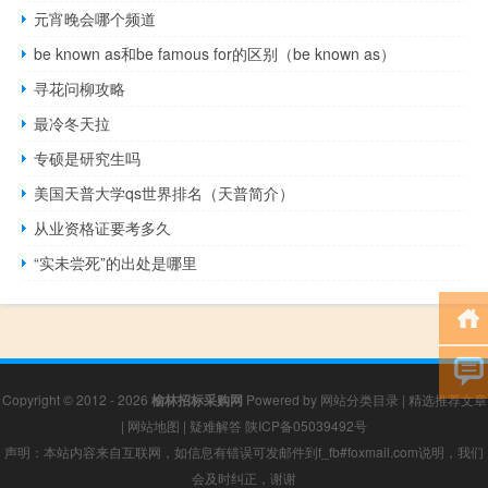
元宵晚会哪个频道
be known as和be famous for的区别（be known as）
寻花问柳攻略
最冷冬天拉
专硕是研究生吗
美国天普大学qs世界排名（天普简介）
从业资格证要考多久
“实未尝死”的出处是哪里
Copyright © 2012 - 2026
榆林招标采购网
Powered by
网站分类目录
|
精选推荐文章
|
网站地图
|
疑难解答
陕ICP备05039492号
声明：本站内容来自互联网，如信息有错误可发邮件到f_fb#foxmail.com说明，我们
会及时纠正，谢谢