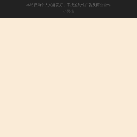
本站仅为个人兴趣爱好，不接盈利性广告及商业合作
小男孩