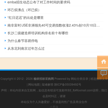
emba招生动态公布了对工作时间的要求吗
环己烷沸点（环已烷）
“红日迟迟”的出处是哪里
南非富时/JSE非洲领先40可交易指数收涨2.43%创10月10日以来最大单日涨幅报65437.25点逼近10月18日收盘位66310.90点
长沙二级建造师培训机构排名前十有哪些
为什么春节容易停电
从东北到南京过年怎么过
Copyright © 2012 - 2026
榆林招标采购网
Powered by
网站分类目录
|
精选推荐文章
|
网站地图
|
疑难解答
陕ICP备05039492号
声明：本站内容来自互联网，如信息有错误可发邮件到f_fb#foxmail.com说明，我们
会及时纠正，谢谢
本站仅为个人兴趣爱好，不接盈利性广告及商业合作
小男孩