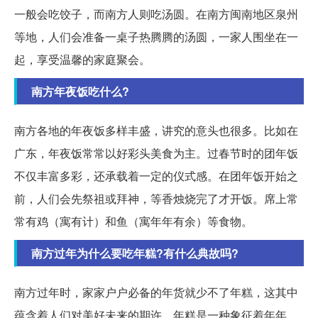
一般会吃饺子，而南方人则吃汤圆。在南方闽南地区泉州
等地，人们会准备一桌子热腾腾的汤圆，一家人围坐在一
起，享受温馨的家庭聚会。
南方年夜饭吃什么?
南方各地的年夜饭多样丰盛，讲究的意头也很多。比如在
广东，年夜饭常常以好彩头美食为主。过春节时的团年饭
不仅丰富多彩，还承载着一定的仪式感。在团年饭开始之
前，人们会先祭祖或拜神，等香烛烧完了才开饭。席上常
常有鸡（寓有计）和鱼（寓年年有余）等食物。
南方过年为什么要吃年糕?有什么典故吗?
南方过年时，家家户户必备的年货就少不了年糕，这其中
蕴含着人们对美好未来的期许。年糕是一种象征着年年