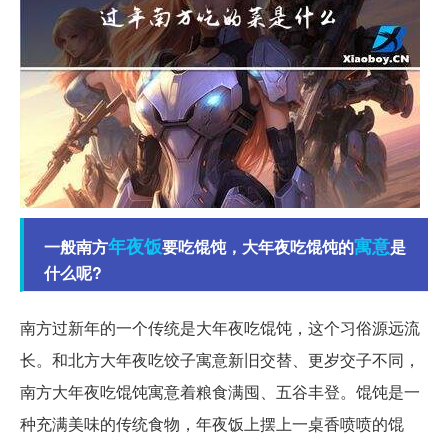
年夜饭
寓意
一般南方
要吃馄饨，大年夜吃馄饨的
是
什么呢?
南方过新年的一个传统是大年夜吃馄饨，这个习俗源远流
长。和北方大年夜吃饺子寓意新旧交替、更岁交子不同，
南方大年夜吃馄饨寓意着粮食满囤、五谷丰登。馄饨是一
种充满美味的传统食物，年夜饭上摆上一桌香喷喷的馄