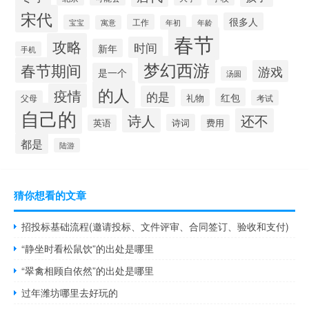
宋代
很多人
工作
宝宝
年龄
寓意
年初
春节
攻略
时间
新年
手机
梦幻西游
春节期间
游戏
是一个
汤圆
的人
疫情
的是
红包
礼物
考试
父母
自己的
诗人
还不
诗词
英语
费用
都是
陆游
猜你想看的文章
招投标基础流程(邀请投标、文件评审、合同签订、验收和支付)
“静坐时看松鼠饮”的出处是哪里
“翠禽相顾自依然”的出处是哪里
过年潍坊哪里去好玩的