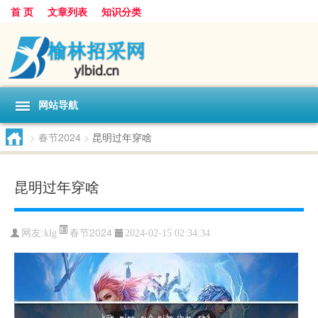
首 页
文章列表
知识分类
网站导航
>
春节2024
>
昆明过年穿啥
昆明过年穿啥
春节2024
网友:
klg
2024-02-15 02:34:34