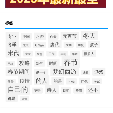
标签
冬天
专业
元宵节
习俗
中国
作者
唐代
冬季
孩子
可能会
大学
北京
学校
宋代
很多人
工作
宝宝
年龄
寓意
年初
春节
攻略
时间
新年
手机
梦幻西游
春节期间
游戏
是一个
汤圆
的人
疫情
的是
红包
礼物
考试
父母
自己的
诗人
还不
诗词
英语
费用
都是
陆游