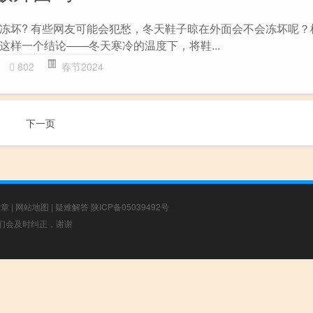
冻坏? 有些网友可能会犯愁，冬天鞋子晾在外面会不会冻坏呢？
这样一个结论——冬天寒冷的温度下，将鞋...
802
春节2024
下一页
文章
|
网站地图
|
疑难解答
陕ICP备05039492号
，我们会及时纠正，谢谢