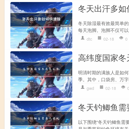
冬天出汗多如
冬天除湿最有效最简单的
每天泡脚。泡脚不仅可以
dtc
02-18
0
高纬度国家冬
明清时期的满族人是如何
季。其中，口袋房、万字炕
gwd
02-18
冬天钓鲫鱼需
以下围绕“冬天钓鲫鱼需
是与季节和钓鱼环境有关的