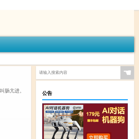
☚
也叫肠亢进。
公告