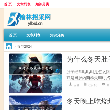
首 页
文章列表
知识分类
首 页
文章列表
知识分类
>
春节2024
为什么冬天肚
肚子经常咕咕叫是怎么回事
它是当肠内菌群失调时,各
wsl
02-18
0
冬天晚上吃烧