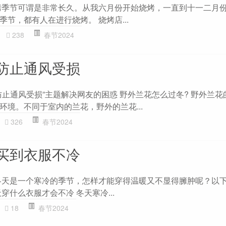
烤季节可谓是非常长久。从我六月份开始烧烤，一直到十一二月
节，都有人在进行烧烤。 烧烤店...
238
春节2024
防止通风受损
防止通风受损”主题解决网友的困惑 野外兰花怎么过冬? 野外兰花
环境。不同于室内的兰花，野外的兰花...
326
春节2024
买到衣服不冷
冬天是一个寒冷的季节，怎样才能穿得温暖又不显得臃肿呢？以
穿什么衣服才会不冷 冬天寒冷...
18
春节2024