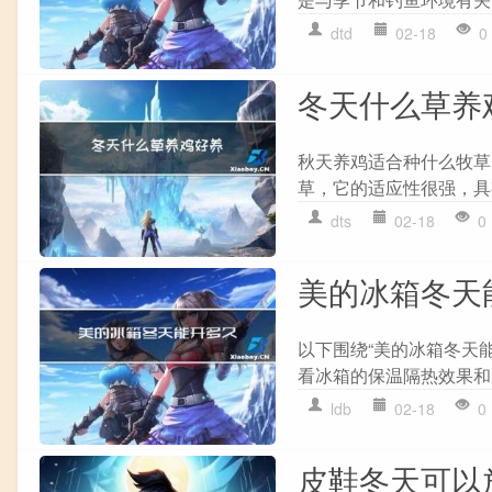
dtd
02-18
0
冬天什么草养
秋天养鸡适合种什么牧草
草，它的适应性很强，具
dts
02-18
0
美的冰箱冬天
以下围绕“美的冰箱冬天
看冰箱的保温隔热效果和
ldb
02-18
0
皮鞋冬天可以