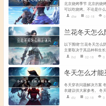
北京烧烤季节 北京的烧
可以吃烧烤。不论是什么季
dtw
02-18
0
兰花冬天怎么
以下围绕“兰花冬天怎么
主要取决于其品种和生长
lhd
02-18
0
冬天怎么才能
冬天穿衣问题解决方案 
衣建议供大家参考。 冬天
dtz
02-18
0