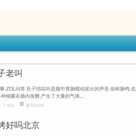
子老叫
-ZOL问答 肚子咕咕叫是腹中胃肠蠕动发出的声音,俗称肠鸣,
种细菌在肠内发酵,产生了大量的气体,...
402
春节2024
烤好吗北京