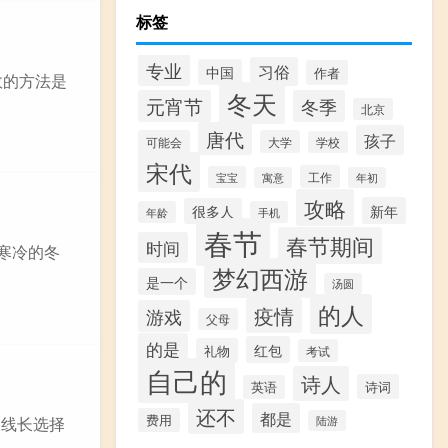
标签
专业
习俗
中国
作者
效的方法是
冬天
元宵节
冬季
北京
唐代
孩子
可能会
大学
学校
宋代
工作
宝宝
寓意
年初
攻略
新年
很多人
年龄
手机
春节
春节期间
时间
寒冷的冬
梦幻西游
是一个
汤圆
的人
疫情
游戏
父母
的是
红包
礼物
考试
自己的
诗人
诗词
英语
还不
都是
费用
的线长选择
陆游