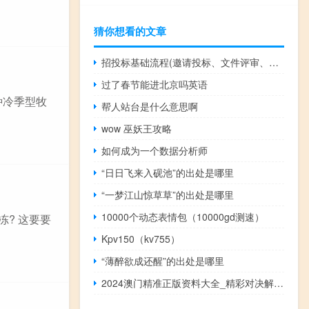
猜你想看的文章
招投标基础流程(邀请投标、文件评审、合同签订、验收和支付)
过了春节能进北京吗英语
种冷季型牧
帮人站台是什么意思啊
wow 巫妖王攻略
如何成为一个数据分析师
“日日飞来入砚池”的出处是哪里
“一梦江山惊草草”的出处是哪里
10000个动态表情包（10000gd测速）
? 这要要
Kpv150（kv755）
“薄醉欲成还醒”的出处是哪里
2024澳门精准正版资料大全_精彩对决解析_GM版v80.77.89